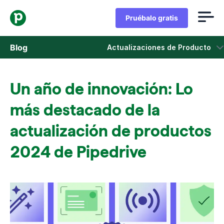
Pruébalo gratis
Blog
Actualizaciones de Producto
Ventas
Un año de innovación: Lo
Marketing
más destacado de la
Actualizaciones de Producto
actualización de productos
2024 de Pipedrive
Casos de estudio
Se abre en una nueva ventana