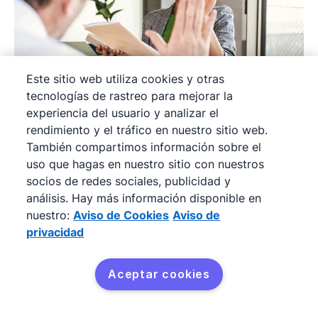
Este sitio web utiliza cookies y otras
tecnologías de rastreo para mejorar la
experiencia del usuario y analizar el
Cómo configurar un embudo de
rendimiento y el tráfico en nuestro sitio web.
marketing eficaz
También compartimos información sobre el
uso que hagas en nuestro sitio con nuestros
En esta guía te mostramos cómo configurar un
socios de redes sociales, publicidad y
embudo de marketing efectivo y las etapas de
análisis. Hay más información disponible en
nuestro:
Aviso de Cookies
Aviso de
contenido de marketing digital a incluir para un
privacidad
proceso exitoso
Aceptar cookies