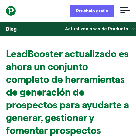
Pruébalo gratis
Blog
Actualizaciones de Producto
Ventas
LeadBooster actualizado es
Marketing
ahora un conjunto
Actualizaciones de Producto
completo de herramientas
de generación de
Casos de estudio
Se abre en una nueva ventana
prospectos para ayudarte a
generar, gestionar y
fomentar prospectos