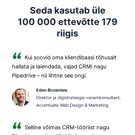
Kliendi eluea väärtus (CLV)
, sealhulgas:
Seda kasutab üle
sõnumivahetus
Tehingute sõlmimise määr
100 000 ettevõtte 179
Otsevestluse kaudu
finantsjuhtimine
riigis
määr
Telefonitsi
sotsiaalmeedia
Kliendi hankimise kulud (CAC)
Meilitsi
klienditugi
Kui soovid oma kliendibaasi tõhusalt
Lisamüükide arv
Üksikasjalikust KKKga
hallata ja laiendada, vajad CRMi nagu
klientide rahulolu (CSAT) ja muu klientide
tagasiside
Pipedrive – nii lihtne see ongi.
Ristmüükide arv
Samuti leiate asjakohast teavet meie
või
.
Loe Pipedrive'i
kohta lähemalt.
Soovituste määrad
Eden Brownlee
Direktor ja digistrateegia vanemkonsultant,
Näiteks saad jälgida tehingute sõlmimise määra
Accentuate Web Design & Marketing
elutsükli ostuetapis või mõõta lojaalsusetapi
tulemuslikkust klientide hoidmise määra abil.
Selline võimas CRM-tööriist nagu