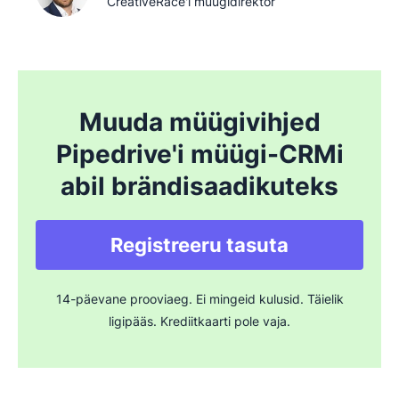
CreativeRace'i müügidirektor
Muuda müügivihjed
Pipedrive'i müügi-CRMi
abil brändisaadikuteks
Registreeru tasuta
14-päevane prooviaeg. Ei mingeid kulusid. Täielik
ligipääs. Krediitkaarti pole vaja.