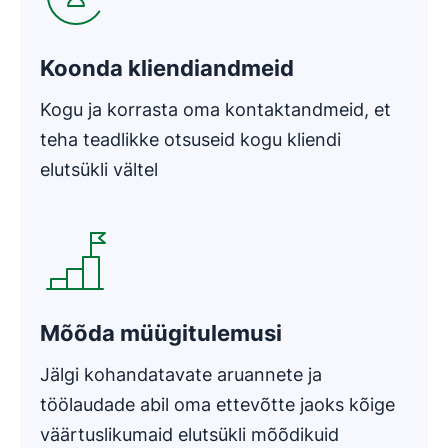
Koonda kliendiandmeid
Kogu ja korrasta oma kontaktandmeid, et
teha teadlikke otsuseid kogu kliendi
elutsükli vältel
Avaneb uues aknas
Mõõda müügitulemusi
Jälgi kohandatavate aruannete ja
töölaudade abil oma ettevõtte jaoks kõige
väärtuslikumaid elutsükli mõõdikuid