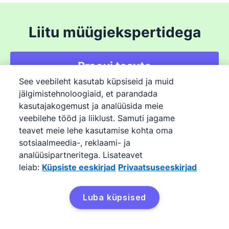
Liitu müügiekspertidega
Proovi tasuta
See veebileht kasutab küpsiseid ja muid
jälgimistehnoloogiaid, et parandada
Professional-paketi tasuta 14-päevane prooviversioon. Täielik
kasutajakogemust ja analüüsida meie
ligipääs. Krediitkaarti pole vaja.
veebilehe tööd ja liiklust. Samuti jagame
teavet meie lehe kasutamise kohta oma
sotsiaalmeedia-, reklaami- ja
analüüsipartneritega. Lisateavet
Toode
leiab:
Küpsiste eeskirjad
Privaatsuseeskirjad
Funktsioonid
Pipedrive'i tehisintellekt
Luba küpsised
Hinnad
Integratsioonid