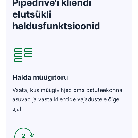
Pipedrive'i kliendi
elutsükli
haldusfunktsioonid
Avaneb uues aknas
Halda müügitoru
Vaata, kus müügivihjed oma ostuteekonnal
asuvad ja vasta klientide vajadustele õigel
ajal
Avaneb uues aknas