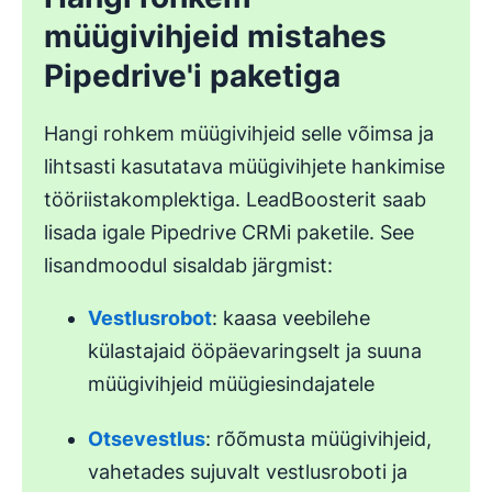
müügivihjeid mistahes
Pipedrive'i paketiga
Hangi rohkem müügivihjeid selle võimsa ja
lihtsasti kasutatava müügivihjete hankimise
tööriistakomplektiga. LeadBoosterit saab
lisada igale Pipedrive CRMi paketile. See
lisandmoodul sisaldab järgmist:
Vestlusrobot
: kaasa veebilehe
külastajaid ööpäevaringselt ja suuna
müügivihjeid müügiesindajatele
Otsevestlus
: rõõmusta müügivihjeid,
vahetades sujuvalt vestlusroboti ja