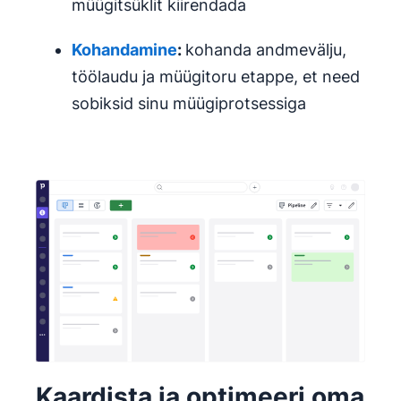
müügitsüklit kiirendada
Kohandamine
:
kohanda andmevälju,
töölaudu ja müügitoru etappe, et need
sobiksid sinu müügiprotsessiga
Kaardista ja optimeeri oma