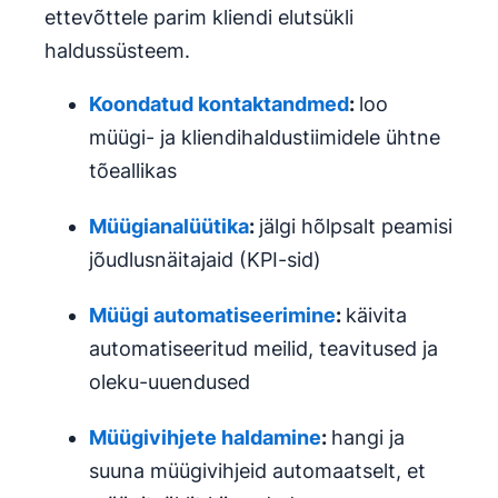
ettevõttele parim kliendi elutsükli
haldussüsteem.
Koondatud kontaktandmed
:
loo
müügi- ja kliendihaldustiimidele ühtne
tõeallikas
Müügianalüütika
:
jälgi hõlpsalt peamisi
jõudlusnäitajaid (KPI-sid)
Müügi
automatiseerimine
:
käivita
automatiseeritud meilid, teavitused ja
oleku-uuendused
Müügivihjete haldamine
:
hangi ja
suuna müügivihjeid automaatselt, et