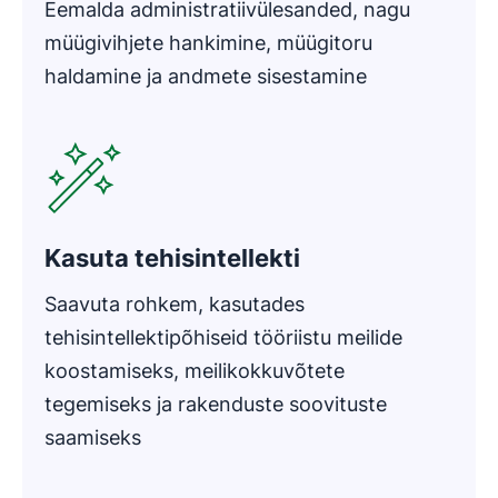
Eemalda administratiivülesanded, nagu
müügivihjete hankimine, müügitoru
haldamine ja andmete sisestamine
Avaneb uues aknas
Kasuta tehisintellekti
Saavuta rohkem, kasutades
tehisintellektipõhiseid tööriistu meilide
koostamiseks, meilikokkuvõtete
tegemiseks ja rakenduste soovituste
saamiseks