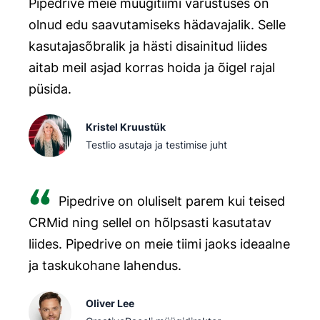
Pipedrive meie müügitiimi varustuses on
olnud edu saavutamiseks hädavajalik. Selle
kasutajasõbralik ja hästi disainitud liides
aitab meil asjad korras hoida ja õigel rajal
püsida.
Kristel Kruustük
Testlio asutaja ja testimise juht
Pipedrive on oluliselt parem kui teised
CRMid ning sellel on hõlpsasti kasutatav
liides. Pipedrive on meie tiimi jaoks ideaalne
ja taskukohane lahendus.
Oliver Lee