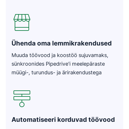
Avaneb uues aknas
Ühenda oma lemmikrakendused
Muuda töövood ja koostöö sujuvamaks,
sünkroonides Pipedrive'i meelepäraste
müügi-, turundus- ja ärirakendustega
Avaneb uues aknas
Automatiseeri korduvad töövood