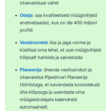
otsevestluse vahel
Otsija
: saa kvaliteetseid müügivihjeid
andmebaasist, kus on üle 400 miljoni
profiili
Veebivormid
: lisa ja jaga vorme ja
küsitlusi oma lehel, et uusi müügivihjeid
hõlpsalt hankida ja salvestada
Planeerija
: ühenda vestlusrobot ja
otsevestlus Pipedrive'i Planeerija
tööriistaga, et kavandada koosolekuid
ühe klõpsuga ja uuendada oma
müügiesindajate kalendreid
automaatselt.