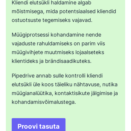
Kliendi elutsükli haldamine algab
mõistmisega, mida potentsiaalsed kliendid
ostuotsuste tegemiseks vajavad.
Müügiprotsessi kohandamine nende
vajaduste rahuldamiseks on parim viis
müügivihjete muutmiseks lojaalseteks
klientideks ja brändisaadikuteks.
Pipedrive annab sulle kontrolli kliendi
elutsükli üle koos täieliku nähtavuse, nutika
müügianalüütika, kontaktisikute jälgimise ja
kohandamisvõimalustega.
Proovi tasuta
Avaneb uues aknas