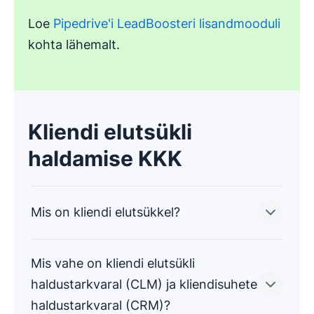
Loe
Pipedrive'i LeadBoosteri lisandmooduli
kohta lähemalt.
Kliendi elutsükli
haldamise KKK
Mis on kliendi elutsükkel?
Mis vahe on kliendi elutsükli
Kliendi elutsükkel kirjeldab ostja teekonda
haldustarkvaral (CLM) ja kliendisuhete
esmakordselt sinu ettevõtte kohta kuulmisest
haldustarkvaral (CRM)?