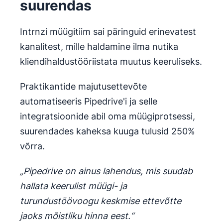
suurendas
Intrnzi müügitiim sai päringuid erinevatest
kanalitest, mille haldamine ilma nutika
kliendihaldustööriistata muutus keeruliseks.
Praktikantide majutusettevõte
automatiseeris Pipedrive'i ja selle
integratsioonide abil oma müügiprotsessi,
suurendades kaheksa kuuga tulusid 250%
võrra.
„Pipedrive on ainus lahendus, mis suudab
hallata keerulist müügi- ja
turundustöövoogu keskmise ettevõtte
jaoks mõistliku hinna eest.“