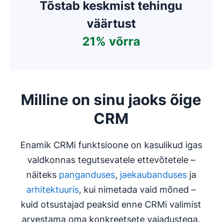
Tõstab keskmist tehingu
väärtust
21% võrra
Milline on sinu jaoks õige
CRM
Enamik CRMi funktsioone on kasulikud igas
valdkonnas tegutsevatele ettevõtetele –
näiteks
panganduses
,
jaekaubanduses
ja
arhitektuuris
, kui nimetada vaid mõned –
kuid otsustajad peaksid enne CRMi valimist
arvestama oma konkreetsete vajadustega.