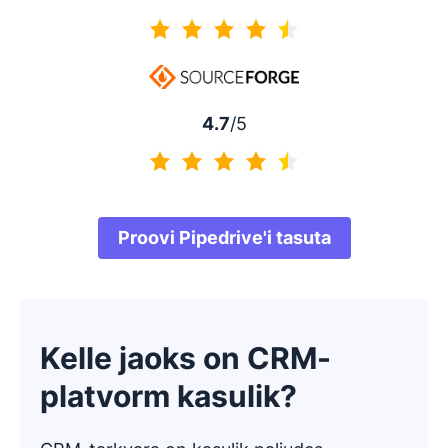
4.5/5
4.7
/5
4.7/5
Proovi Pipedrive'i tasuta
Kelle jaoks on CRM-
platvorm kasulik?