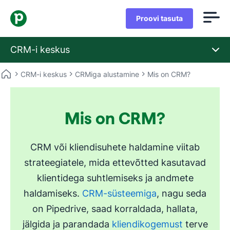
Proovi tasuta
CRM-i keskus
CRM-i keskus
CRMiga alustamine
Mis on CRM?
Mis on CRM?
CRM või kliendisuhete haldamine viitab
strateegiatele, mida ettevõtted kasutavad
klientidega suhtlemiseks ja andmete
haldamiseks.
CRM-süsteemiga
, nagu seda
on Pipedrive, saad korraldada, hallata,
jälgida ja parandada
kliendikogemust
terve