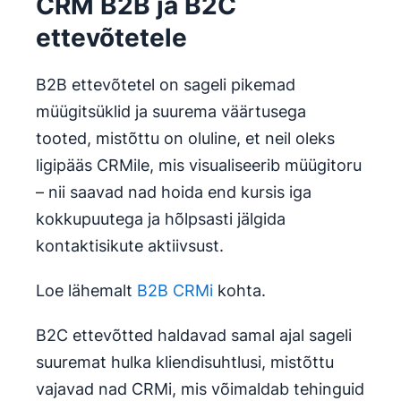
CRM B2B ja B2C
ettevõtetele
B2B ettevõtetel on sageli pikemad
müügitsüklid ja suurema väärtusega
tooted, mistõttu on oluline, et neil oleks
ligipääs CRMile, mis visualiseerib müügitoru
– nii saavad nad hoida end kursis iga
kokkupuutega ja hõlpsasti jälgida
kontaktisikute aktiivsust.
Loe lähemalt
B2B CRMi
kohta.
B2C ettevõtted haldavad samal ajal sageli
suuremat hulka kliendisuhtlusi, mistõttu
vajavad nad CRMi, mis võimaldab tehinguid