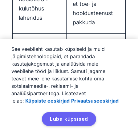
et toe- ja
kulutõhus
hooldusteenust
lahendus
pakkuda
Lihtne
Platvormi suuruse
See veebileht kasutab küpsiseid ja muid
skaleerida tänu
või mahu
jälgimistehnoloogiaid, et parandada
lisatud
muudatused
kasutajakogemust ja analüüsida meie
veebilehe tööd ja liiklust. Samuti jagame
ressurssidele ja
nõuavad uusi
teavet meie lehe kasutamise kohta oma
erinevatele
oste või
sotsiaalmeedia-, reklaami- ja
hinnapakettidel
lisatarkvara ja
analüüsipartneritega. Lisateavet
e, kui su
nende
leiab:
Küpsiste eeskirjad
Privaatsuseeskirjad
ettevõte
installimine võtab
kasvab
aega
Luba küpsised