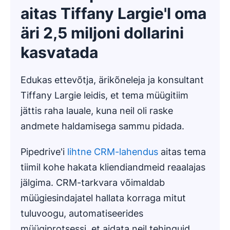
aitas Tiffany Largie'l oma
äri 2,5 miljoni dollarini
kasvatada
Edukas ettevõtja, ärikõneleja ja konsultant
Tiffany Largie leidis, et tema müügitiim
jättis raha lauale, kuna neil oli raske
andmete haldamisega sammu pidada.
Pipedrive'i
lihtne CRM-lahendus
aitas tema
tiimil kohe hakata kliendiandmeid reaalajas
jälgima. CRM-tarkvara võimaldab
müügiesindajatel hallata korraga mitut
tuluvoogu, automatiseerides
müügiprotsessi, et aidata neil tehinguid