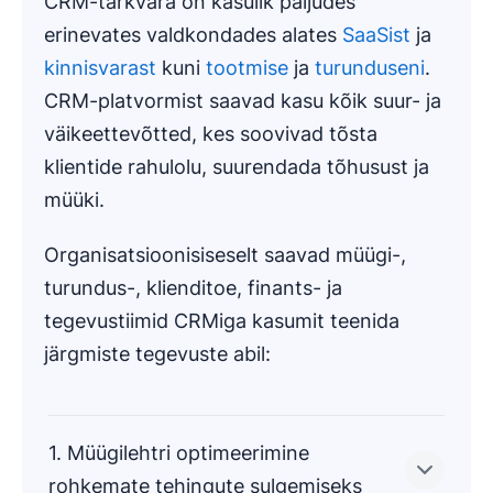
CRM-tarkvara on kasulik paljudes
erinevates valdkondades alates
SaaSist
ja
kinnisvarast
kuni
tootmise
ja
turunduseni
.
CRM-platvormist saavad kasu kõik suur- ja
väikeettevõtted, kes soovivad tõsta
klientide rahulolu, suurendada tõhusust ja
müüki.
Organisatsioonisiseselt saavad müügi-,
turundus-, klienditoe, finants- ja
tegevustiimid CRMiga kasumit teenida
järgmiste tegevuste abil:
1. Müügilehtri optimeerimine
rohkemate tehingute sulgemiseks