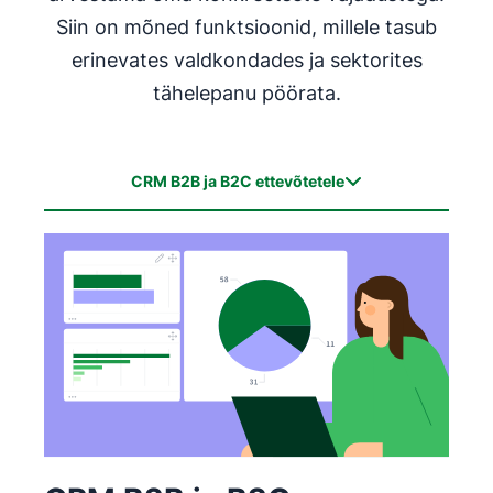
Siin on mõned funktsioonid, millele tasub
erinevates valdkondades ja sektorites
tähelepanu pöörata.
CRM B2B ja B2C ettevõtetele
CRM B2B ja B2C ettevõtetele
CRM valitsusasutustele ja mittetulundusühingutele