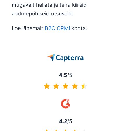
mugavalt hallata ja teha kiireid
andmepõhiseid otsuseid.
Loe lähemalt
B2C CRMi
kohta.
4.5
/5
4.5/5
4.2
/5