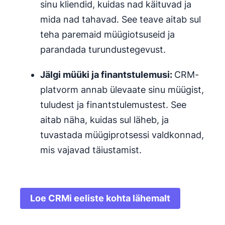
sinu kliendid, kuidas nad käituvad ja
mida nad tahavad. See teave aitab sul
teha paremaid müügiotsuseid ja
parandada turundustegevust.
Jälgi müüki ja finantstulemusi:
CRM-
platvorm annab ülevaate sinu müügist,
tuludest ja finantstulemustest. See
aitab näha, kuidas sul läheb, ja
tuvastada müügiprotsessi valdkonnad,
mis vajavad täiustamist.
Loe CRMi eeliste kohta lähemalt
Avaneb uues aknas