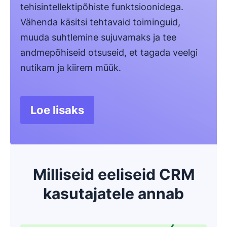
tehisintellektipõhiste funktsioonidega.
Vähenda käsitsi tehtavaid toiminguid,
muuda suhtlemine sujuvamaks ja tee
andmepõhiseid otsuseid, et tagada veelgi
nutikam ja kiirem müük.
Loe lisaks
Avaneb uues aknas
Milliseid eeliseid CRM
kasutajatele annab