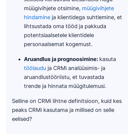
müügivihjete otsimine,
müügivihjete
hindamine
ja klientidega suhtlemine, et
lihtsustada oma tööd ja pakkuda
potentsiaalsetele klientidele
personaalsemat kogemust.
Aruandlus ja
prognoosimine
:
kasuta
töölaudu
ja CRMi analüüsimis- ja
aruandlustööriistu, et tuvastada
trende ja hinnata müügitulemusi.
Selline on CRMi lihtne definitsioon, kuid kes
peaks CRMi kasutama ja millised on selle
eelised?