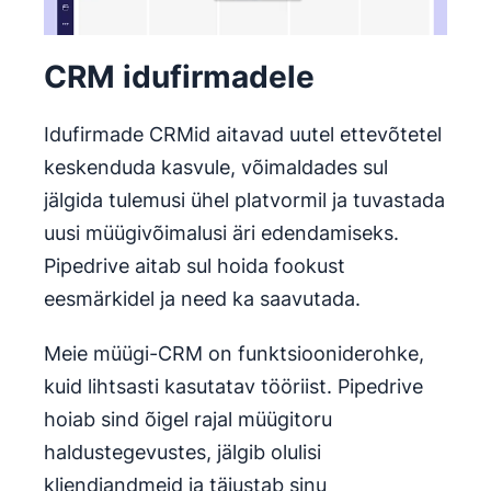
CRM idufirmadele
Idufirmade CRMid aitavad uutel ettevõtetel
keskenduda kasvule, võimaldades sul
jälgida tulemusi ühel platvormil ja tuvastada
uusi müügivõimalusi äri edendamiseks.
Pipedrive aitab sul hoida fookust
eesmärkidel ja need ka saavutada.
Meie müügi-CRM on funktsiooniderohke,
kuid lihtsasti kasutatav tööriist. Pipedrive
hoiab sind õigel rajal müügitoru
haldustegevustes, jälgib olulisi
kliendiandmeid ja täiustab sinu