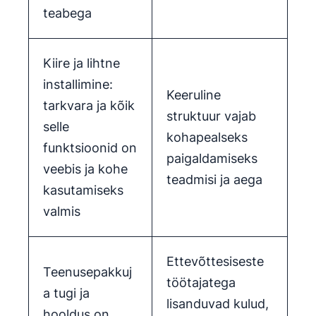
teabega
Kiire ja lihtne
installimine:
Keeruline
tarkvara ja kõik
struktuur vajab
selle
kohapealseks
funktsioonid on
paigaldamiseks
veebis ja kohe
teadmisi ja aega
kasutamiseks
valmis
Ettevõttesiseste
Teenusepakkuj
töötajatega
a tugi ja
lisanduvad kulud,
hooldus on