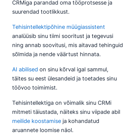
CRMiga parandad oma tööprotsesse ja
suurendad tootlikkust.
Tehisintellektipõhine müügiassistent
analüüsib sinu tiimi sooritust ja tegevusi
ning annab soovitusi, mis aitavad tehinguid
sõlmida ja nende väärtust hinnata.
AI abilised
on sinu kõrval igal sammul,
täites su eest ülesandeid ja toetades sinu
töövoo toimimist.
Tehisintellektiga on võimalik sinu CRMi
mitmeti täiustada, näiteks sinu viipade abil
meilide koostamise
ja kohandatud
aruannete loomise näol.