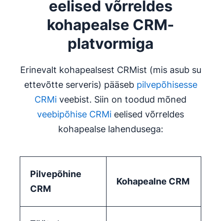
eelised võrreldes
kohapealse CRM-
platvormiga
Erinevalt kohapealsest CRMist (mis asub su
ettevõtte serveris) pääseb
pilvepõhisesse
CRMi
veebist. Siin on toodud mõned
veebipõhise CRMi
eelised võrreldes
kohapealse lahendusega:
Pilvepõhine
Kohapealne CRM
CRM