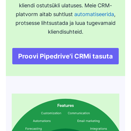
kliendi ostutsükli ulatuses. Meie CRM-
platvorm aitab suhtlust
automatiseerida
,
protsesse lihtsustada ja luua tugevamaid
kliendisuhteid.
Proovi Pipedrive'i CRMi tasuta
Avaneb uues aknas