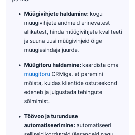
Müügivihjete haldamine
:
kogu
müügivihjete andmeid erinevatest
allikatest, hinda müügivihjete kvaliteeti
ja suuna uusi müügivihjeid õige
müügiesindaja juurde.
Müügitoru haldamine:
kaardista oma
müügitoru
CRMiga, et paremini
mõista, kuidas klientide ostuteekond
edeneb ja julgustada tehingute
sõlmimist.
Töövoo
ja
turunduse
automatiseerimine
:
automatiseeri
selliseid korduvaid ülesandeid nagu