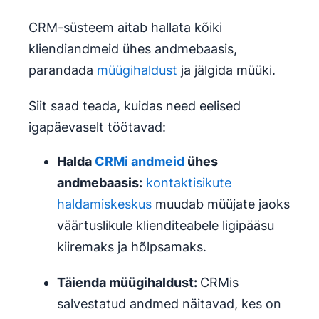
CRM-süsteem aitab hallata kõiki
kliendiandmeid ühes andmebaasis,
parandada
müügihaldust
ja jälgida müüki.
Siit saad teada, kuidas need eelised
igapäevaselt töötavad:
Halda
CRMi andmeid
ühes
andmebaasis:
kontaktisikute
haldamiskeskus
muudab müüjate jaoks
väärtuslikule klienditeabele ligipääsu
kiiremaks ja hõlpsamaks.
Täienda
müügihaldust
:
CRMis
salvestatud andmed näitavad, kes on