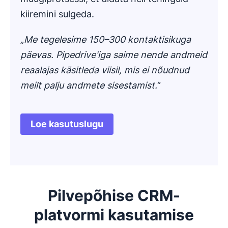
kiiremini sulgeda.
„
Me tegelesime 150–300 kontaktisikuga
päevas. Pipedrive'iga saime nende andmeid
reaalajas käsitleda viisil, mis ei nõudnud
meilt palju andmete sisestamist.
“
Loe kasutuslugu
Avaneb uues aknas
Pilvepõhise CRM-
platvormi kasutamise