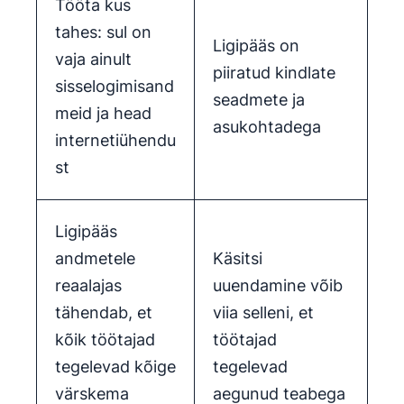
Tööta kus
tahes: sul on
Ligipääs on
vaja ainult
piiratud kindlate
sisselogimisand
seadmete ja
meid ja head
asukohtadega
internetiühendu
st
Ligipääs
andmetele
Käsitsi
reaalajas
uuendamine võib
tähendab, et
viia selleni, et
kõik töötajad
töötajad
tegelevad kõige
tegelevad
värskema
aegunud teabega