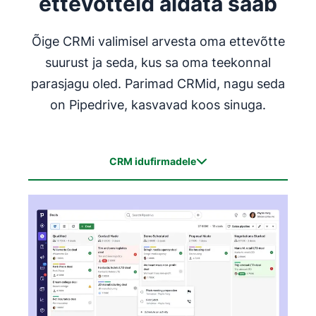
ettevõtteid aidata saab
Pane paika järeltoimingud, mis jõustuvad
Õige CRMi valimisel arvesta oma ettevõtte
siis, kui tehingud jõuavad teatud etappi
suurust ja seda, kus sa oma teekonnal
Hinda müügivihjeid, et müügiesindajad
parasjagu oled. Parimad CRMid, nagu seda
teaksid, kellega parimate tulemuste
on Pipedrive, kasvavad koos sinuga.
saamiseks ühendust võtta
Uuringud näitavad, et automatiseerimine
CRM idufirmadele
parandab otseselt ettevõtte ja üksikisiku
tulemuslikkust. Meie
aruanne näitas, et need töötajad,
CRM idufirmadele
kes ülesandeid automatiseerivad, saavutavad
CRM väikestele ja keskmise suurusega
oma eesmärgid 16% suurema tõenäosusega.
ettevõtetele
CRM suurettevõtetele