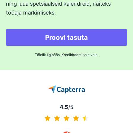
ning luua spetsiaalseid kalendreid, näiteks
tööaja märkimiseks.
Proovi tasuta
Täielik ligipääs. Krediitkaarti pole vaja.
4.5
/5
4.5/5