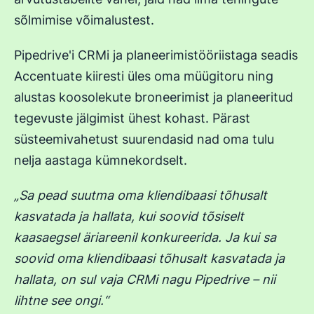
sõlmimise võimalustest.
Pipedrive'i CRMi ja planeerimistööriistaga seadis
Accentuate kiiresti üles oma müügitoru ning
alustas koosolekute broneerimist ja planeeritud
tegevuste jälgimist ühest kohast. Pärast
süsteemivahetust suurendasid nad oma tulu
nelja aastaga kümnekordselt.
„Sa pead suutma oma kliendibaasi tõhusalt
kasvatada ja hallata, kui soovid tõsiselt
kaasaegsel äriareenil konkureerida. Ja kui sa
soovid oma kliendibaasi tõhusalt kasvatada ja
hallata, on sul vaja CRMi nagu Pipedrive – nii
lihtne see ongi.“