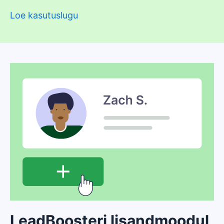
Loe kasutuslugu
LeadBoosteri lisandmoodul