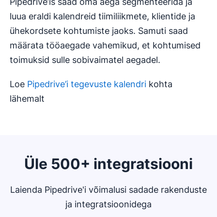
Pipedrive’is saad oma aega segmenteerida ja
luua eraldi kalendreid tiimiliikmete, klientide ja
ühekordsete kohtumiste jaoks. Samuti saad
määrata tööaegade vahemikud, et kohtumised
toimuksid sulle sobivaimatel aegadel.
Loe
Pipedrive’i tegevuste kalendri
kohta
lähemalt
Üle 500+ integratsiooni
Laienda Pipedrive'i võimalusi sadade rakenduste
ja integratsioonidega