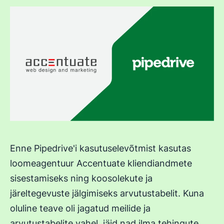
Enne Pipedrive'i kasutuselevõtmist kasutas
loomeagentuur Accentuate kliendiandmete
sisestamiseks ning koosolekute ja
järeltegevuste jälgimiseks arvutustabelit. Kuna
oluline teave oli jagatud meilide ja
arvutustabelite vahel, jäid nad ilma tehingute