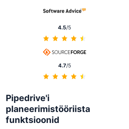
4.5/5
4.5
/5
4.5/5
4.7
/5
4.7/5
Pipedrive'i
planeerimistööriista
funktsioonid