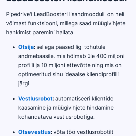
Pipedrive'i LeadBoosteri lisandmoodulil on neli
võimast funktsiooni, millega saad müügivihjete
hankimist paremini hallata.
Otsija
:
sellega pääsed ligi tohutule
andmebaasile, mis hõlmab üle 400 miljoni
profiili ja 10 miljoni ettevõtte ning mis on
optimeeritud sinu ideaalse kliendiprofiili
järgi.
Vestlusrobot
:
automatiseeri klientide
kaasamine ja müügivihjete hindamine
kohandatava vestlusrobotiga.
Otsevestlus
:
võta töö vestlusrobotilt