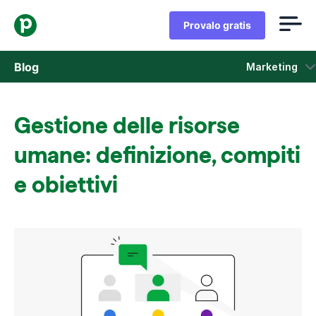
Provalo gratis
Blog
Marketing
Vendita
Gestione delle risorse
Marketing
umane: definizione, compiti
Aggiornamenti di prodotto
e obiettivi
Casi di studio
Si apre in una nuova finestra