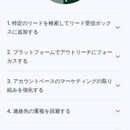
1. 特定のリードを検索してリード受信ボック
スに追加する
2. プラットフォームでアウトリーチにフォー
Pipedriveのプロスペクターツールは、お探しのリードの
カスする
正確なタイプを見つける力となってくれます。
フィルターを使用して検索条件を追加し、組織業界、会
3. アカウントベースのマーケティングの取り
社名および国名、あるいは個人の役職名、職位および氏
プロスペクターは、メールアドレス、ビジネス用電話番
組みを強化する
名を区分けします。フィルターを設定することで、プロ
号、LinkedIn のユーザー名など、各リードに保持されて
スペクターで理想的な顧客のペルソナを構築してチーム
いるすべての連絡先情報をフィードバックします。
の貴重な連絡先データを生成します。
4. 連絡先の重複を回避する
担当者が優れた成績を残せるプラットフォームで連絡を
外回りをスキップし、連絡する必要がある担当者をすぐ
取りましょう。Pipedriveを他のリード追跡ツールと連携
に見つけられるなんて素晴らしいことではありません