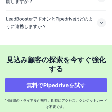
能しますか？
理想的な顧客プロファイルに一致する人々に連絡できる
その他のアクティビティによって生成できます。
LeadBoosterアドオンとPipedriveはどのよ
Pipedriveのプロスペクターのようなツールは有望な見込
Pipedriveの
で利用できるようなプ
うに連携しますか？
み顧客を特定することでアウトバウンドリードを生み出
ロスペクターのツールは、リードとビジネスの膨大なデ
すチームの能力を向上させるのにも役立ちます。
ータベース内を探索し、理想的な顧客プロファイルに対
してスコアを付け、御社に適切なリードを見つけます。
LeadBoosterはPipedriveにいくつかの優れた機能を追加
最適なリードを特定した後、セールスプロスペクター
します。
見込み顧客の探索を今すぐ強化
が、チームが連絡を取るための確認済みの電子メール、
する
電話番号、ソーシャルメディアプロフィールを提供しま
自動化されたチャットボット、ライブチャット機能、ウ
す。
ェブフォームを使用してウェブサイトにいるインバウン
ドリードを獲得すれば、入ってくるチャンスを逃すこと
無料でPipedriveを試す
はありません。
一方、セールスプロスペクターは、最適なリードを特定
14日間のトライアルが無料。即時にアクセス。クレジットカード
するよう支援するので、Pipedriveからパーソナライズさ
は不要です。
れたメッセージで直接連絡できるようになります。