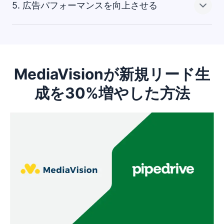
することで、連絡先がウェブサイトに到着したときに通
か？プロスペクターはこれを現実のものにします！
5. 広告パフォーマンスを向上させる
知を受け取り、リアルタイムで連絡先と関与することが
既存の連絡先を倍増させることを心配されていますか？
できます。
興味のある組織を特定したら。 フィルターを使用して検
プロスペクターには重複チェッカーが内蔵されていま
索を絞り込み、企業の購買プロセスで重要な意思決定者
す。
を特定します。
プロスペクターにより、ターゲットオーディエンスに集
リードを追加すると、プロスペクターは組織名を
中するのがこれまで以上に簡単になります！
MediaVisionが新規リード生
Pipedriveのリード情報システムに照らして確認し、同じ
ような名前を検出した場合に警告メッセージを表示しま
成を30%増やした方法
ウェブサイト訪問者のリストを作成し、カスタマイズさ
す。次に重複の可能性を確認し、連絡先データをマージ
れたFacebook広告をターゲットにカスタムオーディエン
するか別々に保持するかどうかを決定できます。
スを作成します。コンバージョン率の高いリードに似て
いるオーディエンスを対象とした広告から、新鮮なリー
ドでデータベースを豊かにしましょう。