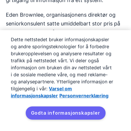
gi tilgang til informasjon fra ett system.
Eden Brownlee, organisasjonens direktør og
seniorkonsulent satte umiddelbart stor pris på
Pipedrives evne til å integrere med Accentuates
Dette nettstedet bruker informasjonskapsler
eksisterende verktøy og skalere etter hvert som
og andre sporingsteknologier for å forbedre
selskapet vokser.
brukeropplevelsen og analysere resultater og
trafikk på nettstedet vårt. Vi deler også
«Hvis du ønsker å skalere og håndtere
informasjon om bruken din av nettstedet vårt
kundebasen din på en effektiv måte, trenger du
i de sosiale mediene våre, og med reklame-
og analysepartnere. Ytterligere informasjon er
et CRM som Pipedrive. Så enkelt er det.»
tilgjengelig i vår:
Varsel om
informasjonskapsler
Personvernerklæring
Les casestudien
Godta informasjonskapsler