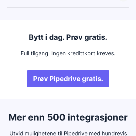
Bekreft hvordan du vil at Pipedrive skal håndtere
dupliserte oppføringer og sjekk hvordan de importerte
dataene dine vises i Pipedrive.
Len deg tilbake mens alle Freshworks-dataene dine
importeres til den nye Pipedrive-kontoen din.
Bytt i dag. Prøv gratis.
Full tilgang. Ingen kredittkort kreves.
Prøv Pipedrive gratis.
Mer enn 500 integrasjoner
Utvid mulighetene til Pipedrive med hundrevis