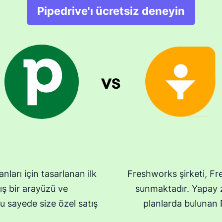
Pipedrive'ı ücretsiz deneyin
nları için tasarlanan ilk
Freshworks şirketi, Fre
ş bir arayüzü ve
sunmaktadır. Yapay z
, bu sayede size özel satış
planlarda bulunan P