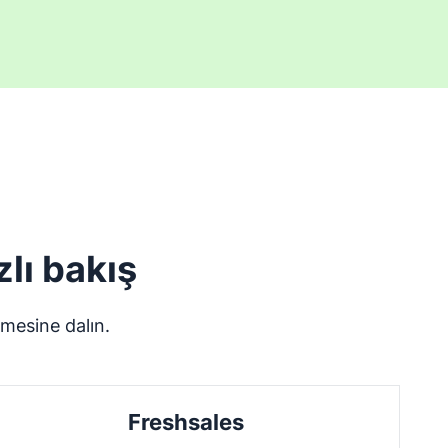
lı bakış
emesine dalın.
Freshsales