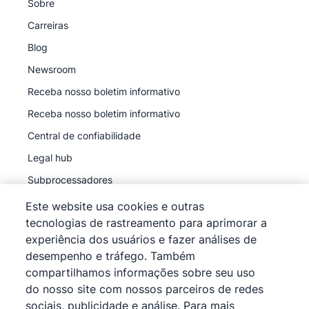
Sobre
Carreiras
Blog
Newsroom
Receba nosso boletim informativo
Receba nosso boletim informativo
Central de confiabilidade
Legal hub
Subprocessadores
Este website usa cookies e outras
tecnologias de rastreamento para aprimorar a
experiência dos usuários e fazer análises de
desempenho e tráfego. Também
©
2026
Pipedrive
compartilhamos informações sobre seu uso
Pipedrive
Termos de Serviço
do nosso site com nossos parceiros de redes
Pipedrive
sociais, publicidade e análise. Para mais
Aviso de Privacidade