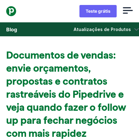
Teste grátis
Blog
Atualizações de Produtos
Vendas
Documentos de vendas:
Marketing
envie orçamentos,
Atualizações de Produtos
propostas e contratos
rastreáveis do Pipedrive e
Estudos de caso
Abre em uma nova janela
veja quando fazer o follow
up para fechar negócios
com mais rapidez