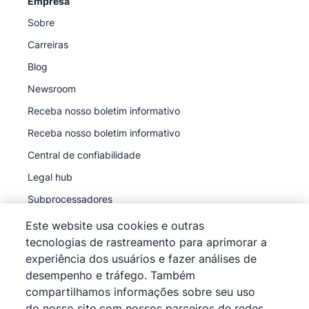
Empresa
Sobre
Carreiras
Blog
Newsroom
Receba nosso boletim informativo
Receba nosso boletim informativo
Central de confiabilidade
Legal hub
Subprocessadores
Este website usa cookies e outras
tecnologias de rastreamento para aprimorar a
experiência dos usuários e fazer análises de
desempenho e tráfego. Também
©
2026
Pipedrive
compartilhamos informações sobre seu uso
Pipedrive
Termos de Serviço
do nosso site com nossos parceiros de redes