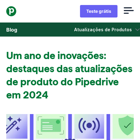
Teste grátis
Blog
Atualizações de Produtos
Vendas
Um ano de inovações:
Marketing
destaques das atualizações
Atualizações de Produtos
de produto do Pipedrive
em 2024
Estudos de caso
Abre em uma nova janela