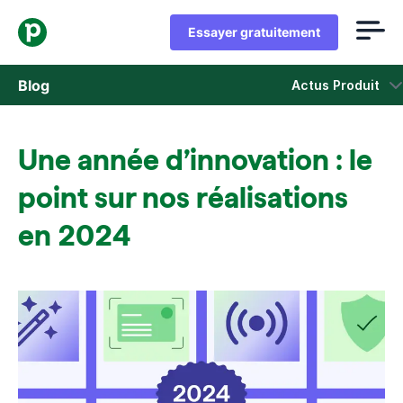
Essayer gratuitement
Blog
Actus Produit
Ventes
Une année d’innovation : le
Marketing
point sur nos réalisations
Actus Produit
en 2024
Études de cas
S'ouvre dans une nouvelle fenêtre