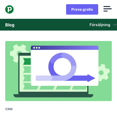
Prova gratis
Blog
Försäljning
Försäljning
Marknadsföring
Produkt uppdateringar
Fallstudier
Öppnas i ett nytt fönster
CRM