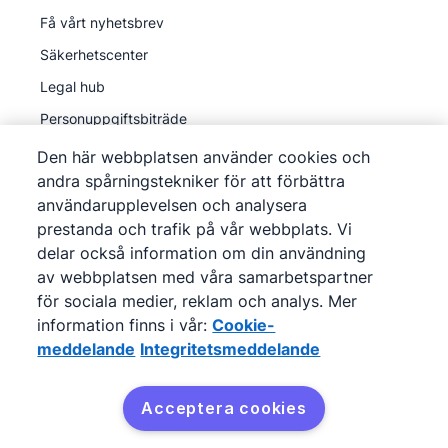
Få vårt nyhetsbrev
Säkerhetscenter
Legal hub
Personuppgiftsbiträde
Den här webbplatsen använder cookies och
andra spårningstekniker för att förbättra
användarupplevelsen och analysera
prestanda och trafik på vår webbplats. Vi
©
2026
Pipedrive
delar också information om din användning
Pipedrive
Användarvillkor
av webbplatsen med våra samarbetspartner
Pipedrive
Integritetsmeddelande
för sociala medier, reklam och analys. Mer
information finns i vår:
Cookie-
Webbplatskarta
meddelande
Integritetsmeddelande
Cookie-meddelande
Inställningar för cookies
Acceptera cookies
Pipedrive är ett webbaserat CRM för försäljning.