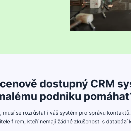
kně
l cenově dostupný CRM s
malému podniku pomáhat
, musí se rozrůstat i váš systém pro správu kontaktů
jitele firem, kteří nemají žádné zkušenosti s databází