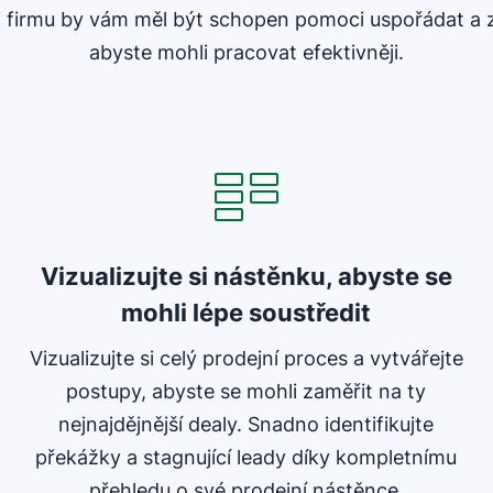
i firmu by vám měl být schopen pomoci uspořádat a z
abyste mohli pracovat efektivněji.
Vizualizujte si nástěnku, abyste se
mohli lépe soustředit
Vizualizujte si celý prodejní proces a vytvářejte
postupy, abyste se mohli zaměřit na ty
nejnajdějnější dealy. Snadno identifikujte
překážky a stagnující leady díky kompletnímu
přehledu o své prodejní nástěnce.