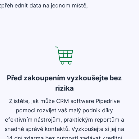
přehlednit data na jednom místě,
Před zakoupením vyzkoušejte bez
rizika
Zjistěte, jak může CRM software Pipedrive
pomoci rozvíjet váš malý podnik díky
efektivním nástrojům, praktickým reportům a
snadné správě kontaktů. Vyzkoušejte si jej na
14 dní zdarma bez nutnosti zadávat kreditní