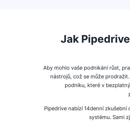
Jak Pipedriv
Aby mohlo vaše podnikání růst, pr
nástrojů, což se může prodraži
podniku, které v bezplatn
Pipedrive nabízí 14denní zkušebn
systému. Sami zji