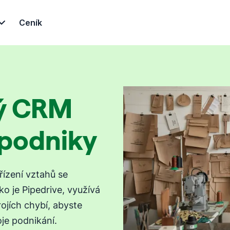
Ceník
ý CRM
 podniky
řízení vztahů se
ko je Pipedrive, využívá
ojích chybí, abyste
oje podnikání.