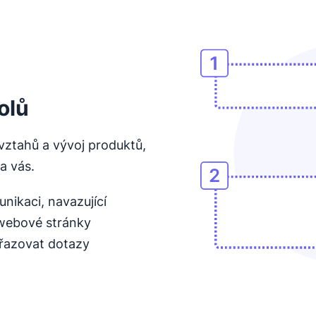
Otevře se v novém okně
olů
vztahů a vývoj produktů,
a vás.
nikaci, navazující
 webové stránky
iřazovat dotazy