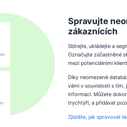
Spravujte neo
zákaznících
Sbírejte, ukládejte a se
Označujte zúčastněné str
mezi potenciálními klient
Díky neomezené databáz
vámi v souvislosti s tím,
informací. Můžete dokon
trychtýři, a přidávat po
Zjistěte, jak spravovat 