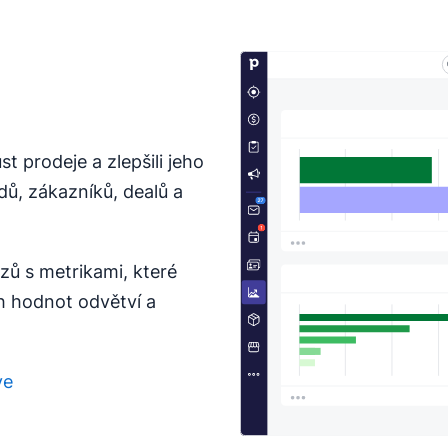
t prodeje a zlepšili jeho
ů, zákazníků, dealů a
zů s metrikami, které
h hodnot odvětví a
ve