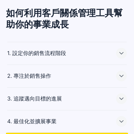
如何利用客戶關係管理工具幫
助你的事業成長
1. 設定你的銷售流程階段
2. 專注於銷售操作
你在Pipedrive的第一站就是銷售過程的視覺化呈現。將它
徹底
來符合你團隊喜歡的作業方式，並著手處理對
你事業模式重要的接觸點。
3. 追蹤邁向目標的進展
利用Pipedrive發展通話、排定的會議、電子郵件行銷等重
針對銷售過程建立獨特的交易階段名稱，或從事先準備
要銷售活動，以提高成交機會。你可以用你的客戶關係管
好、可以輕鬆安放進銷售流程的範本中選用。接下來就只
理工具，將銷售工作中的重複性人工作業自動化。
4. 最佳化並擴展事業
要用潛在客戶填滿漏斗就好。
持續成長和不斷的成功，仰賴的是堅持不懈的評估。有了
安排好需要的事情後，
操作到期的時