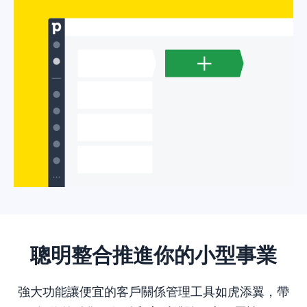
Pipedrive，就能監控團隊及銷售表現，甚至接收改善表現
間及下一步該做什麼。Pipedrive會顯示潛在客戶在漏斗中
的
。
的位置，包括他們在各階段轉換的可能性，讓你進行每一
別再瞎猜了，用
讓銷售努力成為科學
項活動時都能掌握脈絡。
計算平均轉換率，幫助你設定目標，然後檢視即時報告來
而不是藝術。了解成果之後，就能做出有意義的決策幫助
評估你是否走在達成目標的正確途徑上。有了詳細的洞察
事業成長。
分析，就可以在需要時快速調整方針。
為團隊設定適合的自動化指標，並為管理階層和執行利害
關係人建立客製化概要，讓每個人都能看到他們重視的資
料。持續改善成功模式，並設定更遠大的目標。
聰明整合推進你的小型事業
強大功能讓便宜的客戶關係管理工具如虎添翼，帶