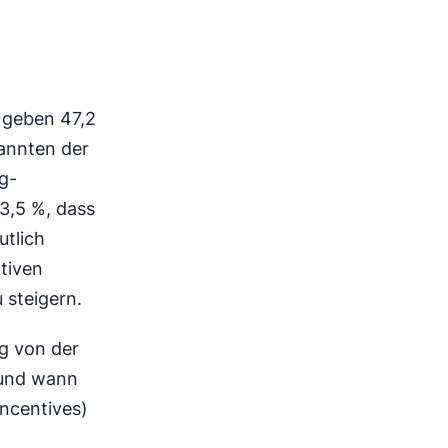
geben 47,2
annten der
g-
3,5 %, dass
utlich
tiven
 steigern.
g von der
 und wann
ncentives)