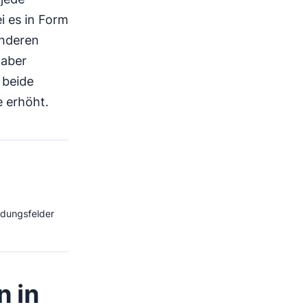
i es in Form
anderen
 aber
 beide
e erhöht.
ndungsfelder
n in