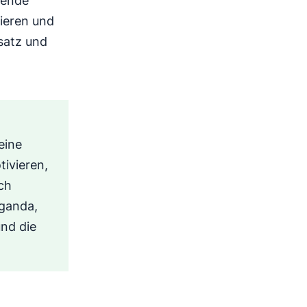
sende
ieren und
satz und
eine
tivieren,
ch
aganda,
und die