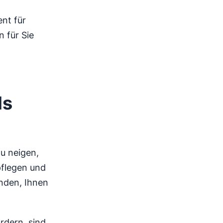
nt für
 für Sie
ls
u neigen,
pflegen und
unden, Ihnen
ördern, sind