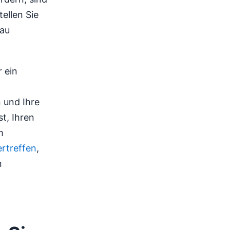
tellen Sie
bau
 ein
 und Ihre
t, Ihren
m
rtreffen
,
n