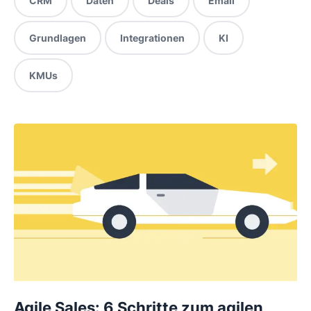
CRM
Daten
Deals
Email
Grundlagen
Integrationen
KI
KMUs
Agile Sales: 6 Schritte zum agilen