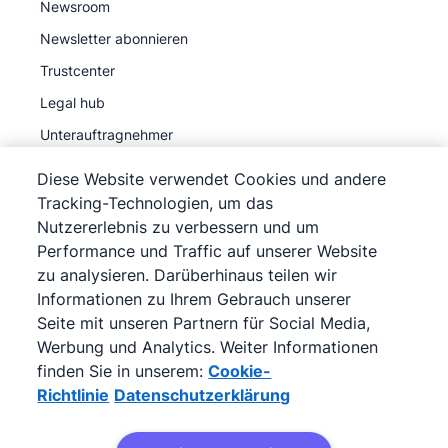
Newsroom
Newsletter abonnieren
Trustcenter
Legal hub
Unterauftragnehmer
Diese Website verwendet Cookies und andere
Tracking-Technologien, um das
Nutzererlebnis zu verbessern und um
Performance und Traffic auf unserer Website
©
2026
Pipedrive
zu analysieren. Darüberhinaus teilen wir
Pipedrive
Nutzungsbedingungen
Informationen zu Ihrem Gebrauch unserer
Pipedrive
Datenschutzerklärung
Seite mit unseren Partnern für Social Media,
Impressum
Werbung und Analytics. Weiter Informationen
finden Sie in unserem:
Cookie-
Siteübersicht
Richtlinie
Datenschutzerklärung
Cookie-Richtlinie
Cookie-Präferenzen