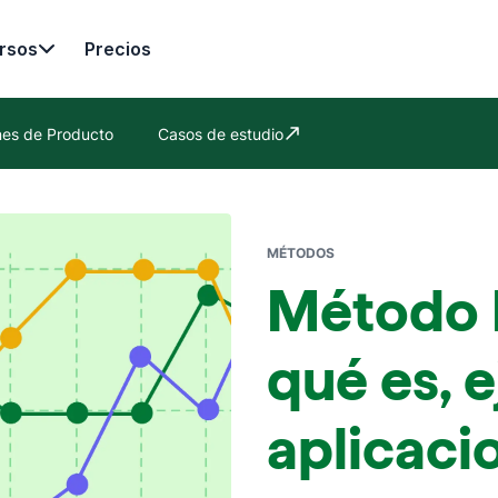
rsos
Precios
nes de Producto
Casos de estudio
Se abre en una nueva ventana
MÉTODOS
Método 
qué es, 
aplicaci