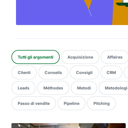
Tutti gli argomenti
Acquisizione
Affaires
Clienti
Conseils
Consigli
CRM
Leads
Méthodes
Metodi
Metodologi
Passo di vendite
Pipeline
Pitching