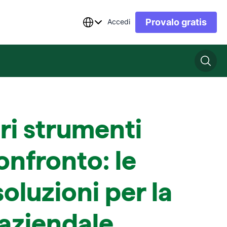
Provalo gratis
Accedi
ori strumenti
nfronto: le
soluzioni per la
 aziendale