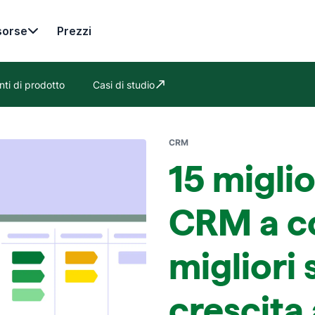
sorse
Prezzi
ti di prodotto
Casi di studio
Si apre in una nuova finestra
CRM
15 migli
CRM a co
migliori 
crescita