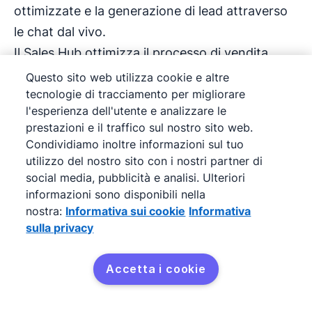
ottimizzate e la generazione di lead attraverso
le chat dal vivo.
Il Sales Hub ottimizza il processo di vendita,
mentre il Service Hub migliora l'assistenza ai
Questo sito web utilizza cookie e altre
clienti con strumenti come il
ticketing
e la
tecnologie di tracciamento per migliorare
l'esperienza dell'utente e analizzare le
gestione dei feedback. Tutti gli hub includono
prestazioni e il traffico sul nostro sito web.
solide analisi per tracciare e analizzare la
Condividiamo inoltre informazioni sul tuo
gestione delle relazioni con i clienti, oltre a
utilizzo del nostro sito con i nostri partner di
modelli di email personalizzabili e alla gestione
social media, pubblicità e analisi. Ulteriori
informazioni sono disponibili nella
dei documenti nell’ambito del CRM.
nostra:
Informativa sui cookie
Informativa
La versione gratuita è limitata, ma permette di
sulla privacy
iniziare con i fondamentali del CRM.
Prezzo: da 0 USD
Accetta i cookie
Freshsales