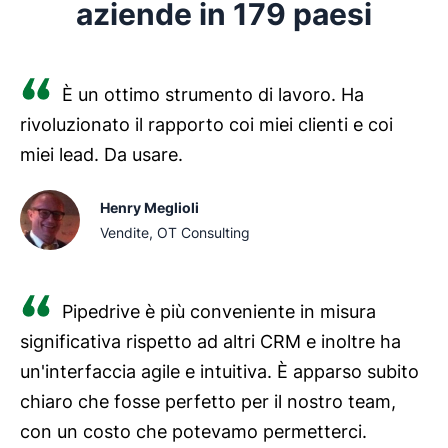
aziende in 179 paesi
.
Il miglior CRM per le relazioni con gli investitori
dovrebbe essere facile da usare e con prezzi
È un ottimo strumento di lavoro. Ha
accessibili, come Pipedrive. Dovrebbe poter
rivoluzionato il rapporto coi miei clienti e coi
espandersi insieme al tuo team dedicato alle relazioni
miei lead. Da usare.
con gli investitori via via che cresci verso mercati di
capitali più ampi.
Henry Meglioli
Vendite, OT Consulting
Pipedrive è più conveniente in misura
significativa rispetto ad altri CRM e inoltre ha
un'interfaccia agile e intuitiva. È apparso subito
chiaro che fosse perfetto per il nostro team,
con un costo che potevamo permetterci.