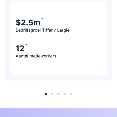
potentiële klanten kunt vinden met
Pipedrive. Na een paar uur kregen we al
een telefoontje met de melding dat het
$2.5m
bedrijf dankzij Pipedrive al 188.000 USD
Bedrijfsgroei Tiffany Largie
aan omzet had geïdentificeerd.
12
Aantal medewerkers