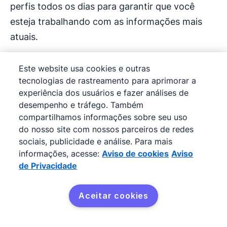
perfis todos os dias para garantir que você
esteja trabalhando com as informações mais
atuais.
Use o Prospector para encontrar e examinar os
Este website usa cookies e outras
melhores leads para sua empresa. Com toda a
tecnologias de rastreamento para aprimorar a
economia que esses recursos geram, seus
experiência dos usuários e fazer análises de
desempenho e tráfego. Também
representantes humanos podem se concentrar
compartilhamos informações sobre seu uso
em cultivar relacionamentos de longo prazo e
do nosso site com nossos parceiros de redes
capazes de gerar receita para sua empresa.
sociais, publicidade e análise. Para mais
informações, acesse:
Aviso de cookies
Aviso
de Privacidade
Rastreie as atividades dos
Aceitar cookies
seus leads para
Faça uma avaliação
gratuita
acompanhá-los de perto