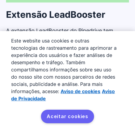
Extensão LeadBooster
A extensão LeadBooster do Pipedrive tem
quatro recursos poderosos que dão a você mais
Este website usa cookies e outras
tecnologias de rastreamento para aprimorar a
controle sobre a geração de leads:
experiência dos usuários e fazer análises de
desempenho e tráfego. Também
Prospector
:
Tenha acesso a um amplo
compartilhamos informações sobre seu uso
banco de dados, com mais de 400 milhões
do nosso site com nossos parceiros de redes
de perfis e 10 milhões de empresas,
sociais, publicidade e análise. Para mais
otimizado para seu perfil de cliente ideal.
informações, acesse:
Aviso de cookies
Aviso
de Privacidade
Chatbot
:
Automatize seu engajamento
com clientes e a qualificação de leads com
Aceitar cookies
um Chatbot personalizável e
conversacional.