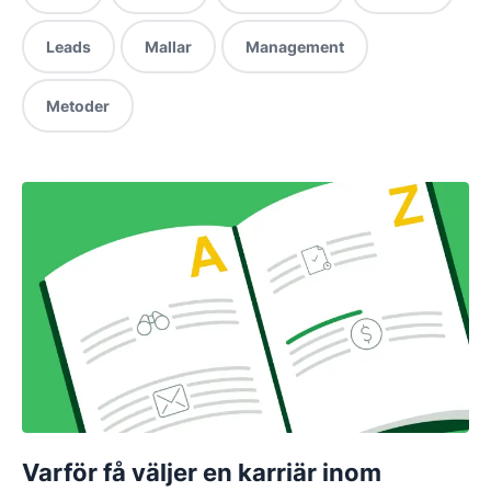
Leads
Mallar
Management
Metoder
Varför få väljer en karriär inom