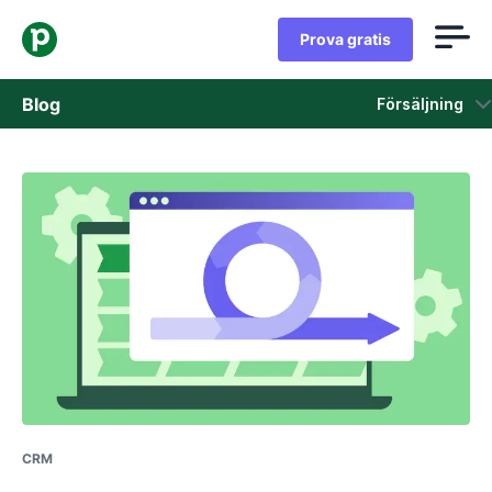
Prova gratis
Blog
Försäljning
Försäljning
Marknadsföring
Produkt uppdateringar
Fallstudier
Öppnas i ett nytt fönster
CRM