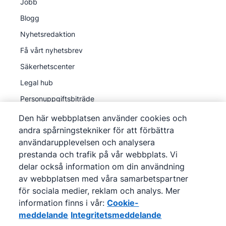
Jobb
Blogg
Nyhetsredaktion
Få vårt nyhetsbrev
Säkerhetscenter
Legal hub
Personuppgiftsbiträde
Den här webbplatsen använder cookies och
andra spårningstekniker för att förbättra
användarupplevelsen och analysera
prestanda och trafik på vår webbplats. Vi
©
2026
Pipedrive
delar också information om din användning
Pipedrive
Användarvillkor
av webbplatsen med våra samarbetspartner
Pipedrive
för sociala medier, reklam och analys. Mer
Integritetsmeddelande
information finns i vår:
Cookie-
Webbplatskarta
meddelande
Integritetsmeddelande
Cookie-meddelande