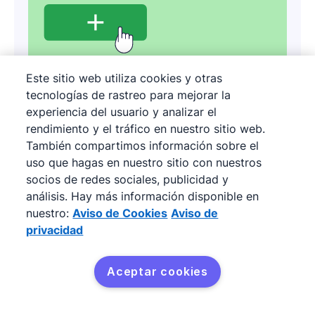
Este sitio web utiliza cookies y otras
Complemento
tecnologías de rastreo para mejorar la
LeadBooster
experiencia del usuario y analizar el
rendimiento y el tráfico en nuestro sitio web.
También compartimos información sobre el
Obtén más prospectos con este conjunto de
uso que hagas en nuestro sitio con nuestros
herramientas de generación de prospectos
socios de redes sociales, publicidad y
potente y fácil de usar. Además del
Chatbot
y
análisis. Hay más información disponible en
Chat en vivo, puedes captar prospectos
nuestro:
Aviso de Cookies
Aviso de
entrantes con las herramientas adecuadas como
privacidad
tus Formularios web, o encontrar los prospectos
salientes con Prospector. LeadBooster puede
incluirse en cualquier plan CRM de Pipedrive. Este
Aceptar cookies
complemento incluye:
Chatbot