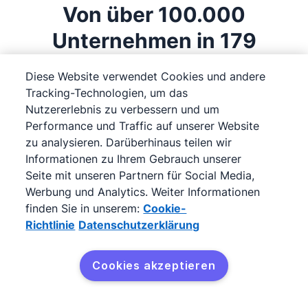
Von über 100.000
für jeden Anwendungsfall geeignet sind. Jedes dieser
Eine Freelance CRM Software macht das Marketing,
Pakete ist vollgepackt mit wertvollen Funktionen und
den Vertrieb und die Kundenbetreuung einfacher. Sie
Unternehmen in 179
optionalen Add-Ons.
hilft Ihnen, neue Kunden zu erreichen, auf
Ländern verwendet
Kundeninformationen zuzugreifen, Umsätze zu
Diese Website verwendet Cookies und andere
prognostizieren und die Meilensteine zu verfolgen, die
Tracking-Technologien, um das
den Geschäftserfolg vorantreiben.
Nutzererlebnis zu verbessern und um
Straightforward, schick, einfach zu
Performance und Traffic auf unserer Website
zu analysieren. Darüberhinaus teilen wir
bedienen. Pipedrive ist eines dieser Werkzeuge,
Informationen zu Ihrem Gebrauch unserer
über die man nicht groß nachdenkt — man
Seite mit unseren Partnern für Social Media,
benutzt es einfach, weil man schlicht keinen
Werbung und Analytics. Weiter Informationen
Anlass hat zu überlegen, es irgendwie anders zu
finden Sie in unserem:
Cookie-
Richtlinie
Datenschutzerklärung
machen. Das ist eines der höchsten
Komplimente, die man einem Tool machen
Cookies akzeptieren
kann.
Eckart Burgwedel