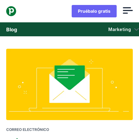
Pruébalo gratis
Blog
Marketing
Ventas
Marketing
Actualizaciones de Producto
Casos de estudio
Se abre en una nueva ventana
CORREO ELECTRÓNICO