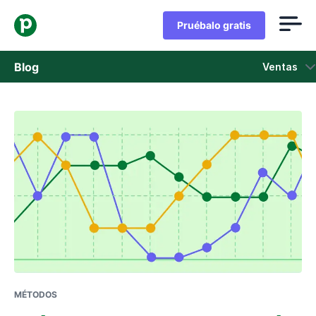
Pruébalo gratis
Blog
Ventas
Ventas
Marketing
Actualizaciones de Producto
Casos de estudio
Se abre en una nueva ventana
MÉTODOS