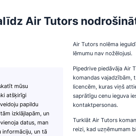
līdz Air Tutors nodrošināt 
Air Tutors nolēma iegul
lēmumu nav nožēlojusi.
Pipedrive piedāvāja Air 
komandas vajadzībām, t
skatīt mūsu
licencēm, kuras viņš atti
ki atšķirīgi
saprātīgu cenu ieguva ie
 veidoju papildu
kontaktpersonas.
itām izklājlapām, un
Turklāt Air Tutors koman
evienoja datus, man
reizi, kad uzņēmumam bi
 informāciju, un tā