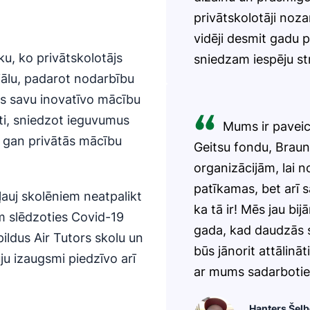
privātskolotāji nozar
vidēji desmit gadu 
ku, ko privātskolotājs
sniedzam iespēju st
iālu, padarot nodarbību
ts savu inovatīvo mācību
isti, sniedzot ieguvumus
Mums ir paveic
, gan privātās mācību
Geitsu fondu, Braun
organizācijām, lai n
patīkamas, bet arī 
ļauj skolēniem neatpalikt
ka tā ir! Mēs jau bi
ām slēdzoties Covid-19
gada, kad daudzās s
ildus Air Tutors skolu un
būs jānorit attālināt
ju izaugsmi piedzīvo arī
ar mums sadarbotie
Hanters Šel