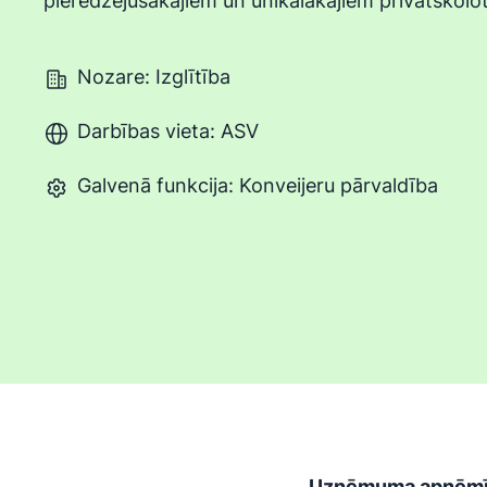
pieredzējušākajiem un unikālākajiem privātskolot
Nozare: Izglītība
Darbības vieta: ASV
Galvenā funkcija: Konveijeru pārvaldība
Uzņēmuma apņēmība