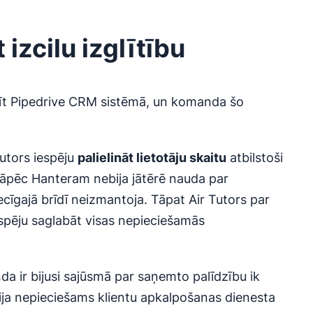
izcilu izglītību
dīt Pipedrive CRM sistēmā, un komanda šo
Tutors iespēju
palielināt lietotāju skaitu
atbilstoši
āpēc Hanteram nebija jātērē nauda par
ecīgajā brīdī neizmantoja. Tāpat Air Tutors par
spēju saglabāt visas nepieciešamās
da ir bijusi sajūsmā par saņemto palīdzību ik
ja nepieciešams klientu apkalpošanas dienesta