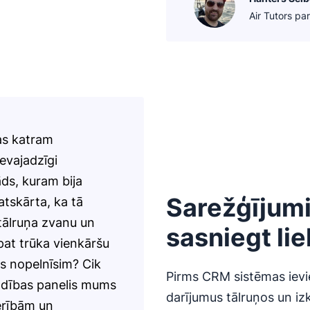
Air Tutors pa
as katram
evajadzīgi
ds, kuram bija
Sarežģījumi
atskārta, ka tā
 tālruņa zvanu un
sasniegt lie
pat trūka vienkāršu
 nopelnīsim? Cik
Pirms CRM sistēmas ievi
vadības panelis mums
darījumus tālruņos un izk
erībām un