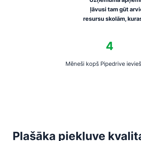
ļāvusi tam gūt arvi
resursu skolām, kura
4
Mēneši kopš Pipedrive ievie
Plašāka piekļuve kvalit