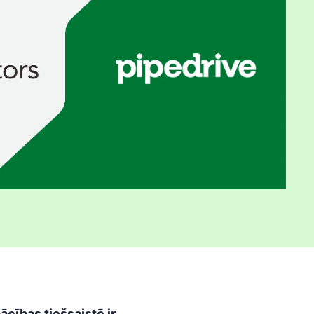
ības tiešsaistē ir