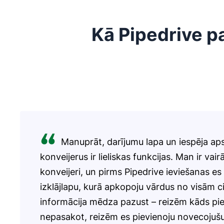
Kā Pipedrive pa
Manuprāt, darījumu lapa un iespēja ap
konveijerus ir lieliskas funkcijas. Man ir vairā
konveijeri, un pirms Pipedrive ieviešanas es
izklājlapu, kurā apkopoju vārdus no visām c
informācija mēdza pazust – reizēm kāds pi
nepasakot, reizēm es pievienoju novecojušu