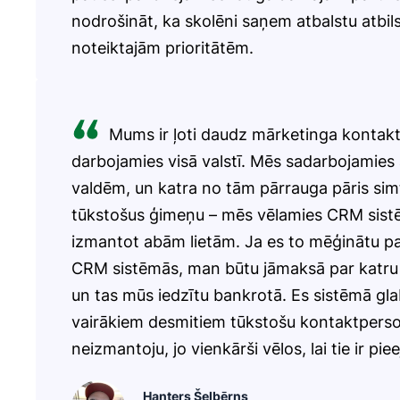
nodrošināt, ka skolēni saņem atbalstu atbils
noteiktajām prioritātēm.
Mums ir ļoti daudz mārketinga kontakt
darbojamies visā valstī. Mēs sadarbojamies
valdēm, un katra no tām pārrauga pāris simt
tūkstošus ģimeņu – mēs vēlamies CRM sist
izmantot abām lietām. Ja es to mēģinātu pa
CRM sistēmās, man būtu jāmaksā par katru
un tas mūs iedzītu bankrotā. Es sistēmā gla
vairākiem desmitiem tūkstošu kontaktperson
neizmantoju, jo vienkārši vēlos, lai tie ir pie
Hanters Šelbērns