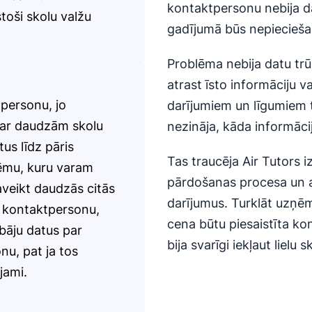
kontaktpersonu nebija da
toši skolu valžu
gadījumā būs nepiecieša
Problēma nebija datu trūk
atrast īsto informāciju v
personu, jo
darījumiem un līgumiem t
 ar daudzām skolu
nezināja, kāda informāci
us līdz pāris
Tas traucēja Air Tutors 
ēmu, kuru varam
pārdošanas procesa un a
veikt daudzās citās
darījumus. Turklāt uzņē
 kontaktpersonu,
cena būtu piesaistīta k
bāju datus par
bija svarīgi iekļaut lielu
u, pat ja tos
ejami.