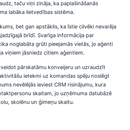
udz, taču viņi zināja, ka paplašināšanās
ma labāka lietvedības sistēma.
ums, bet gan apstāklis, ka īstie cilvēki nevarēja
ajadzīgajā brīdī. Svarīga informācija par
ika noglabāta grūti pieejamās vietās, jo aģenti
ja viņiem jāsniedz citiem aģentiem.
izveidot pārskatāmu konveijeru un uzraudzīt
ktivitāšu ietekmi uz komandas spēju noslēgt
mums nevēlējās ieviest CRM risinājumu, kura
ontaktpersonu skaitam, jo uzņēmuma datubāzē
 skolu, skolēnu un ģimeņu skaitu.