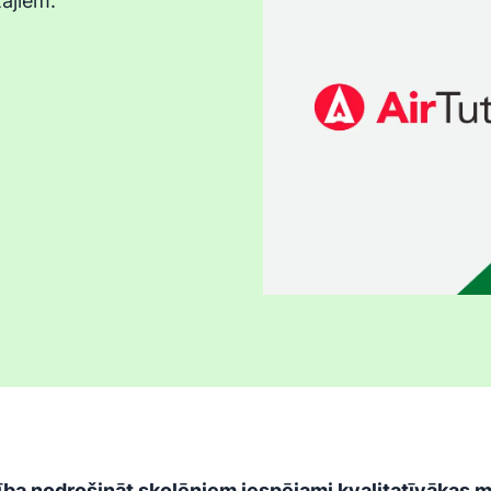
ājiem.
 nodrošināt skolēniem iespējami kvalitatīvākas māc