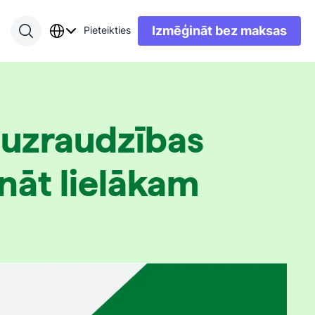
Izmēģināt bez maksas
Pieteikties
u uzraudzības
ināt lielākam