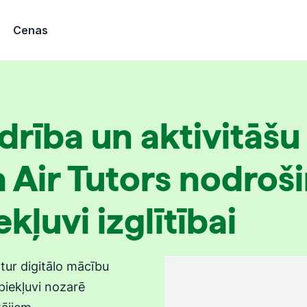
Cenas
drība un aktivitāš
a Air Tutors nodroš
kļuvi izglītībai
ztur digitālo mācību
piekļuvi nozarē