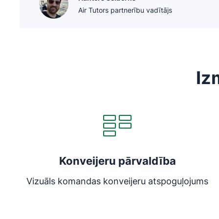
Air Tutors partnerību vadītājs
Iz
Atveras jaunā logā
Konveijeru pārvaldība
Vizuāls komandas konveijeru atspoguļojums