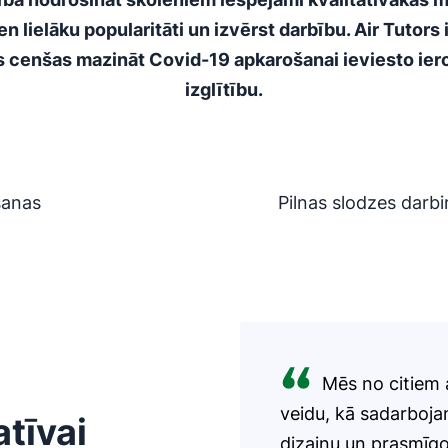
en lielāku popularitāti un izvērst darbību. Air Tutors i
s cenšas mazināt Covid-19 apkarošanai ieviesto ie
izglītību.
šanas
Pilnas slodzes darbi
Mēs no citiem 
veidu, kā sadarboj
atīvai
dizainu un prasmīgo 