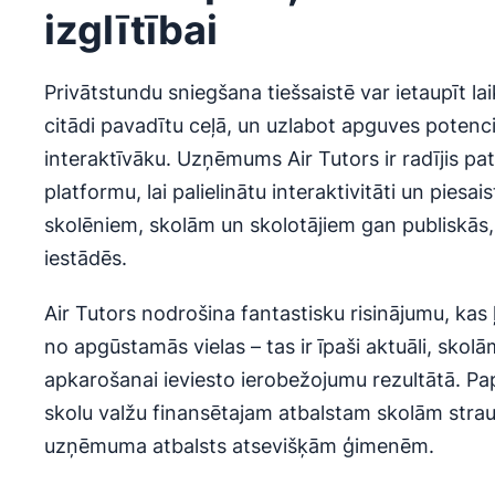
izglītībai
Privātstundu sniegšana tiešsaistē var ietaupīt lai
citādi pavadītu ceļā, un uzlabot apguves potenc
interaktīvāku. Uzņēmums Air Tutors ir radījis pa
platformu, lai palielinātu interaktivitāti un piesa
skolēniem, skolām un skolotājiem gan publiskās
iestādēs.
Air Tutors nodrošina fantastisku risinājumu, kas 
no apgūstamās vielas – tas ir īpaši aktuāli, skol
apkarošanai ieviesto ierobežojumu rezultātā. Pap
skolu valžu finansētajam atbalstam skolām strau
uzņēmuma atbalsts atsevišķām ģimenēm.