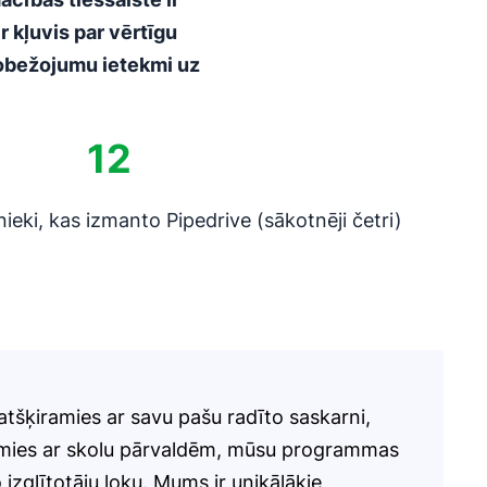
r kļuvis par vērtīgu
robežojumu ietekmi uz
12
nieki, kas izmanto Pipedrive (sākotnēji četri)
atšķiramies ar savu pašu radīto saskarni,
amies ar skolu pārvaldēm, mūsu programmas
izglītotāju loku. Mums ir unikālākie