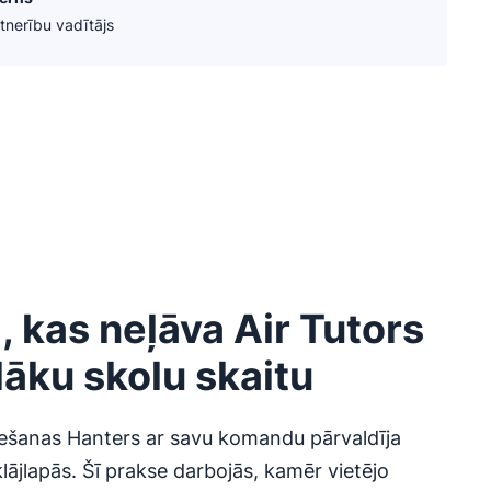
rtnerību vadītājs
, kas neļāva Air Tutors
lāku skolu skaitu
ešanas Hanters ar savu komandu pārvaldīja
lājlapās. Šī prakse darbojās, kamēr vietējo