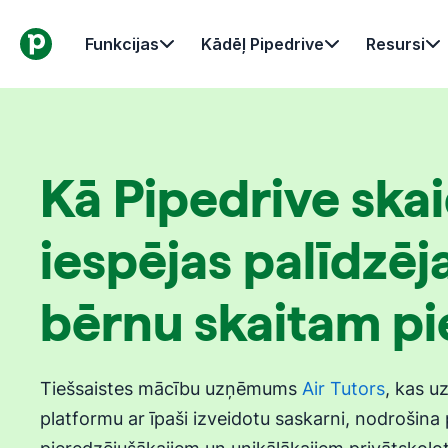
Funkcijas
Kādēļ Pipedrive
Resursi
Kā Pipedrive skai
iespējas palīdzēj
bērnu skaitam pie
Tiešsaistes mācību uzņēmums
Air Tutors
, kas u
platformu ar īpaši izveidotu saskarni, nodrošina 