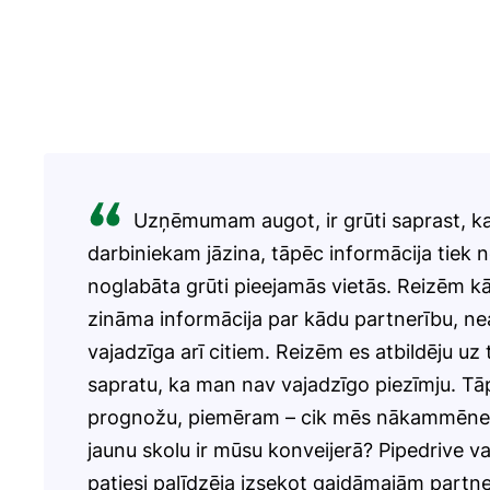
Uzņēmumam augot, ir grūti saprast, k
darbiniekam jāzina, tāpēc informācija tiek n
noglabāta grūti pieejamās vietās. Reizēm kā
zināma informācija par kādu partnerību, ne
vajadzīga arī citiem. Reizēm es atbildēju uz
sapratu, ka man nav vajadzīgo piezīmju. Tā
prognožu, piemēram – cik mēs nākammēnes
jaunu skolu ir mūsu konveijerā? Pipedrive 
patiesi palīdzēja izsekot gaidāmajām partn