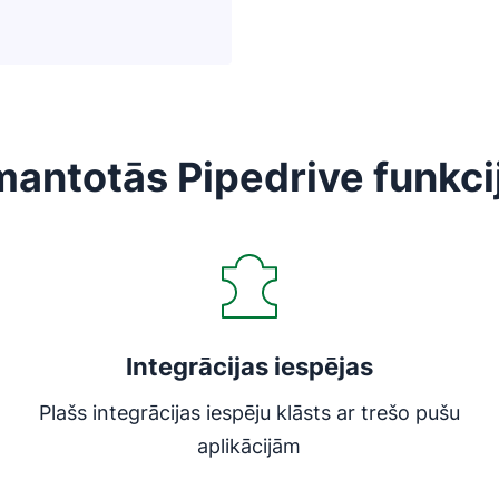
mantotās Pipedrive funkci
Atveras jaunā logā
Integrācijas iespējas
Plašs integrācijas iespēju klāsts ar trešo pušu
aplikācijām