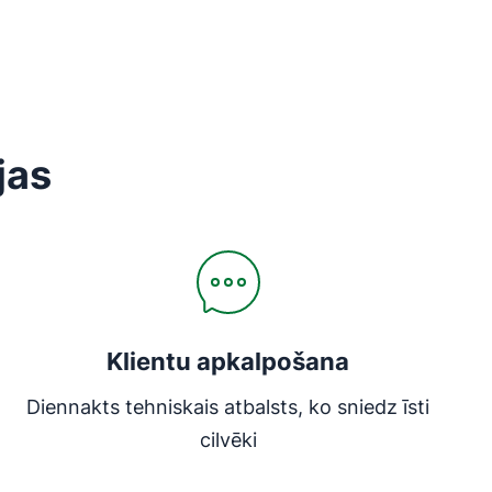
jas
Atveras jaunā logā
Klientu apkalpošana
Diennakts tehniskais atbalsts, ko sniedz īsti
cilvēki