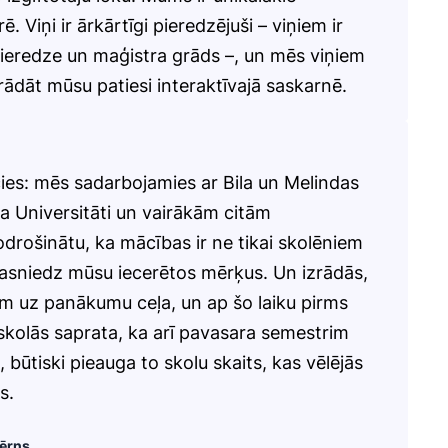
ē. Viņi ir ārkārtīgi pieredzējuši – viņiem ir
pieredze un maģistra grāds –, un mēs viņiem
rādāt mūsu patiesi interaktīvajā saskarnē.
ies: mēs sadarbojamies ar Bila un Melindas
a Universitāti un vairākām citām
odrošinātu, ka mācības ir ne tikai skolēniem
sasniedz mūsu iecerētos mērķus. Un izrādās,
jām uz panākumu ceļa, un ap šo laiku pirms
kolās saprata, ka arī pavasara semestrim
i, būtiski pieauga to skolu skaits, kas vēlējās
s.
bērns