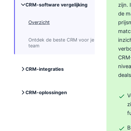
CRM-software vergelijking
zijn.
de m
Overzicht
prijs
match
Ontdek de beste CRM voor je
inzic
team
verbo
CRM-
nivea
CRM-integraties
deals
CRM-oplossingen
V
z
f
B