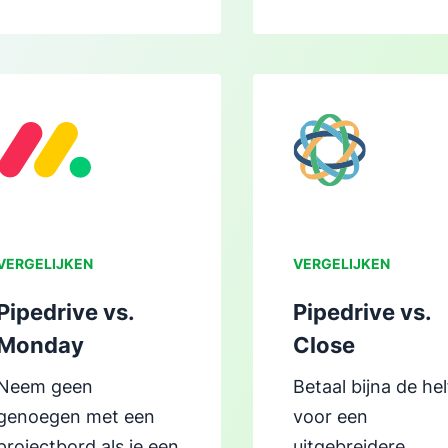
Opent in nieuw venster
Opent in nieuw vens
VERGELIJKEN
VERGELIJKEN
Pipedrive vs.
Pipedrive vs.
Monday
Close
Neem geen
Betaal bijna de hel
genoegen met een
voor een
projectbord als je een
uitgebreidere,