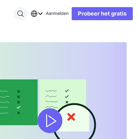
Probeer het gratis
Aanmelden
gshub