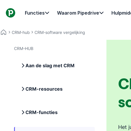
Functies
Waarom Pipedrive
Hulpmid
CRM-hub
CRM-software vergelijking
CRM-HUB
Aan de slag met CRM
C
CRM-resources
s
CRM-functies
Het j