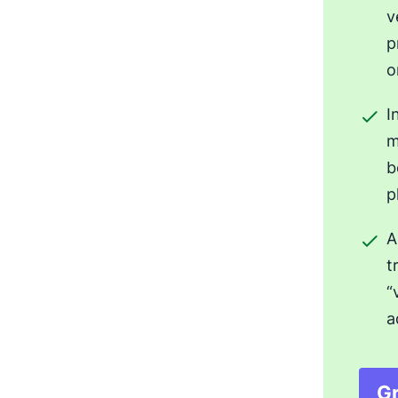
v
p
o
I
m
b
p
A
t
“
a
Gr