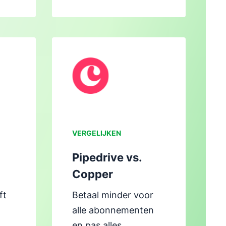
ter
Opent in nieuw venster
VERGELIJKEN
Pipedrive vs.
Copper
ft
Betaal minder voor
alle abonnementen
en pas alles