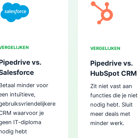
Opent in nieuw venster
Opent in nieuw vens
VERGELIJKEN
VERGELIJKEN
Pipedrive vs.
Pipedrive vs.
Salesforce
HubSpot CRM
Betaal minder voor
Zit niet vast aan
een intuïtieve,
functies die je niet
gebruiksvriendelijkere
nodig hebt. Sluit
CRM waarvoor je
meer deals met
geen IT-diploma
minder werk.
nodig hebt