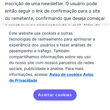
inscrição de uma newsletter. O usuário pode
então seguir o link de confirmação para o site
do remetente, confirmando que deseja começar
a receber suas campanhas de e-mail. Além de
garantir conformidade com o GDPR, essa
Este website usa cookies e outras
tecnologias de rastreamento para aprimorar a
prática também permite que você tenha
experiência dos usuários e fazer análises de
certeza que o e-mail do assinante está ativo e
desempenho e tráfego. Também
colete mais dados sobre as suas preferências
compartilhamos informações sobre seu uso
de e-mail.
do nosso site com nossos parceiros de redes
sociais, publicidade e análise. Para mais
informações, acesse:
Aviso de cookies
Aviso
Os e-mails de double opt-in costumam ter a
de Privacidade
seguinte aparência:
Aceitar cookies
Experimente de graça