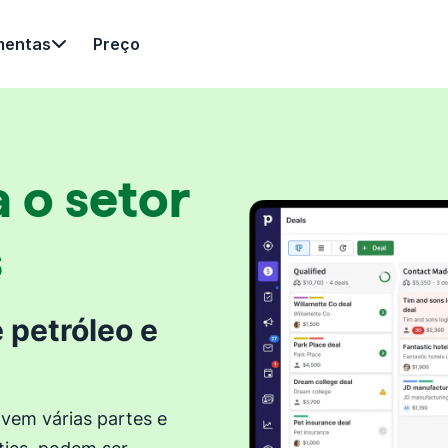
mentas
Preço
 o setor
s
 petróleo e
vem várias partes e