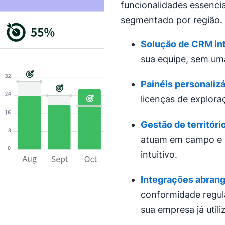
funcionalidades essenci
segmentado por região.
Solução de
CRM int
sua equipe, sem um
Painéis
personaliz
licenças de explora
Gestão de territóri
atuam em campo e 
intuitivo.
Integrações abran
conformidade regul
sua empresa já utili