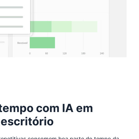
tempo com IA em
escritório
 repetitivas consomem boa parte do tempo da