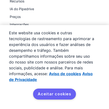
Recursos
IA do Pipedrive
Preços
Integrações
API
Este website usa cookies e outras
tecnologias de rastreamento para aprimorar a
MCP
experiência dos usuários e fazer análises de
Atualizações de produtos
desempenho e tráfego. Também
compartilhamos informações sobre seu uso
do nosso site com nossos parceiros de redes
Descubra
sociais, publicidade e análise. Para mais
Programa de parceria
informações, acesse:
Aviso de cookies
Aviso
Programa de indicações
de Privacidade
Estudos de caso
Aceitar cookies
Curso de pipeline de vendas
O que é um CRM?