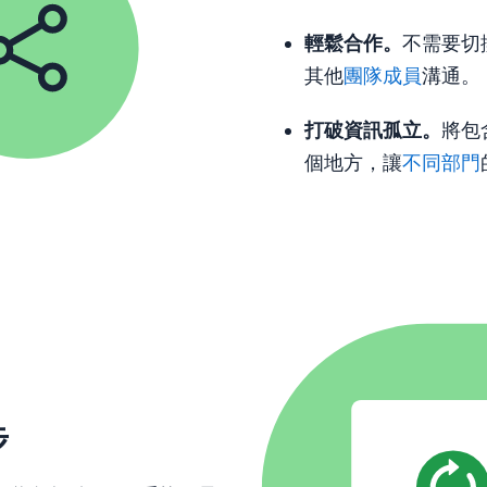
輕鬆合作。
不需要切
其他
團隊成員
溝通。
打破
資訊孤立
。
將包
個地方，讓
不同部門
步