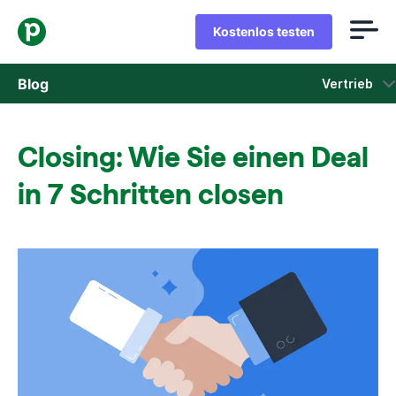
Kostenlos testen
Blog
Vertrieb
Vertrieb
Closing: Wie Sie einen Deal
Marketing
in 7 Schritten closen
Produkt-Updates
Fallstudien
In neuem Fenster öffnen