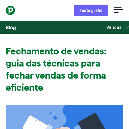
Teste grátis
Blog
Vendas
Vendas
Fechamento de vendas:
Marketing
guia das técnicas para
Atualizações de Produtos
fechar vendas de forma
eficiente
Estudos de caso
Abre em uma nova janela