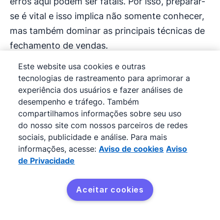
erros aqui podem ser fatais. Por isso, preparar-
se é vital e isso implica não somente conhecer,
mas também dominar as principais técnicas de
fechamento de vendas.
Este website usa cookies e outras
As
táticas de vendas
orientam a abordagem
tecnologias de rastreamento para aprimorar a
final, permitindo que seja objetiva, direcionada e
experiência dos usuários e fazer análises de
convincente. Com tais técnicas em mãos, o
desempenho e tráfego. Também
compartilhamos informações sobre seu uso
vendedor se coloca numa posição mais forte e
do nosso site com nossos parceiros de redes
assertiva, pronta para solidificar os frutos do
sociais, publicidade e análise. Para mais
trabalho desenvolvido nas fases anteriores,
informações, acesse:
Aviso de cookies
Aviso
sem deixar espaço para hesitações e incertezas
de Privacidade
que possam comprometer o sucesso do
negócio.
Aceitar cookies
Teste grátis
Abaixo, resumimos dez destas técnicas de