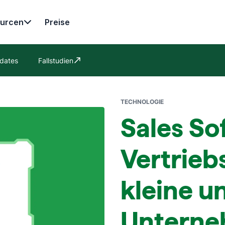
urcen
Preise
dates
Fallstudien
In neuem Fenster öffnen
TECHNOLOGIE
Sales So
Vertrieb
kleine u
Untern