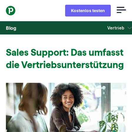
Kostenlos testen
Blog
Vertrieb
Vertrieb
Sales Support: Das umfasst
Marketing
die Vertriebsunterstützung
Produkt-Updates
Fallstudien
In neuem Fenster öffnen