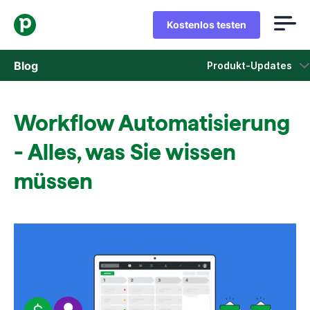
Kostenlos testen
Blog
Produkt-Updates
Vertrieb
Workflow Automatisierung
Marketing
- Alles, was Sie wissen
Produkt-Updates
müssen
Fallstudien
In neuem Fenster öffnen