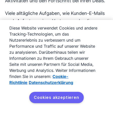
Aktivitäten und den Fortschritt bei Ihren Deals.
Viele alltägliche Aufgaben, wie Kunden-E-Mails
nach Aufsetzen eines Vertrages oder die
Diese Website verwendet Cookies und andere
Erstellung von Follow-Ups, wiederholen sich
Tracking-Technologien, um das
und sind zeitaufwändig - gerade, wenn Sie
Nutzererlebnis zu verbessern und um
diese Tätigkeiten mehrmals täglich erledigen.
Performance und Traffic auf unserer Website
zu analysieren. Darüberhinaus teilen wir
Workflow Automation eliminiert diese
Informationen zu Ihrem Gebrauch unserer
Aufgaben, indem sie diese für Sie erstellt. Sie
Seite mit unseren Partnern für Social Media,
Werbung und Analytics. Weiter Informationen
müssen nur die passenden Aktionen einstellen.
finden Sie in unserem:
Cookie-
Dann können Sie sich zurücklehnen und dabei
Richtlinie
Datenschutzerklärung
zusehen, wie die Magie sich entfaltet.
Cookies akzeptieren
Workflow Automation in 5 Schritten:
Kostenlos teseten
Klicken Sie auf Ihr Profilbild und gehe Sie