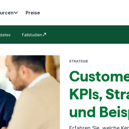
urcen
Preise
dates
Fallstudien
In neuem Fenster öffnen
STRATEGIE
Custome
KPIs, Str
und Beis
Erfahren Sie, welche Ke