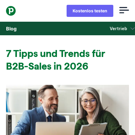
Kostenlos testen
Blog
Vertrieb
Vertrieb
7 Tipps und Trends für
Marketing
B2B-Sales in 2026
Produkt-Updates
Fallstudien
In neuem Fenster öffnen