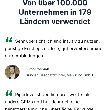
Von über 100.000
.
entsprechen.
Unternehmen in 179
Achten Sie auf wichtige Funktionen wie:
Ländern verwendet
benutzerdefiniertes Pipeline- und
,
visuelle Dashboards, KI-gestützte
, umfassendes Reporting und
Benutzerfreundlichkeit.
Sehr übersichtlich und intuitiv zu nutzen,
günstige Einstiegsmodelle, gut erweiterbar und
gute Anbindungen.
Lukas Posniak
Gründer, Geschäftsführer, Viewlicity GmbH
Pipedrive ist deutlich preiswerter als
andere CRMs und hat dennoch eine
benutzerfreundliche Oberfläche. Es wurde