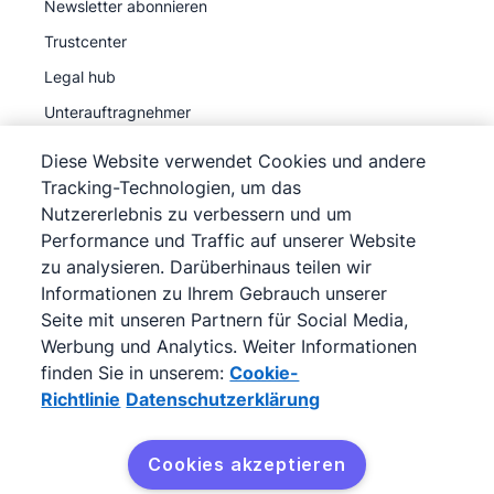
Newsletter abonnieren
Trustcenter
Legal hub
Unterauftragnehmer
Diese Website verwendet Cookies und andere
Tracking-Technologien, um das
Nutzererlebnis zu verbessern und um
Performance und Traffic auf unserer Website
©
2026
Pipedrive
zu analysieren. Darüberhinaus teilen wir
Pipedrive
Nutzungsbedingungen
Informationen zu Ihrem Gebrauch unserer
Pipedrive
Datenschutzerklärung
Seite mit unseren Partnern für Social Media,
Werbung und Analytics. Weiter Informationen
Impressum
finden Sie in unserem:
Cookie-
Siteübersicht
Richtlinie
Datenschutzerklärung
Cookie-Richtlinie
Cookie-Präferenzen
Cookies akzeptieren
Pipedrive ist ein webbasiertes Verkaufs-CRM.