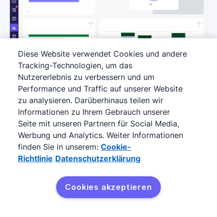
Diese Website verwendet Cookies und andere
Tracking-Technologien, um das
Nutzererlebnis zu verbessern und um
Performance und Traffic auf unserer Website
1. Mit Dashboards die wichtigsten
zu analysieren. Darüberhinaus teilen wir
Metriken eingrenzen
Informationen zu Ihrem Gebrauch unserer
Seite mit unseren Partnern für Social Media,
Werbung und Analytics. Weiter Informationen
2. Abgleich der Performance mit
finden Sie in unserem:
Cookie-
Coaching für Vertriebs- und Marketingteams wird
gesetzten Zielen
Richtlinie
Datenschutzerklärung
einfacher, wenn Sie sich auf Zahlen stützen können. In
Pipedrive wählen Sie Ihre wichtigsten KPIs aus – etwa
Cookies akzeptieren
3. Anpassung und Optimierung Ihrer
Abschlussraten und durchschnittliche Deal-Größe –
Kostenlos testen
und vergleichen die aktuelle Performance mit den
Verfolgen Sie die Performance Ihrer
Vertriebsstrategie
gewünschten Ergebnissen.
Vertriebsmitarbeiter im Hinblick auf individuelle und