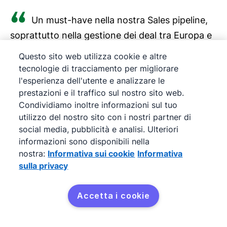
Un must-have nella nostra Sales pipeline,
soprattutto nella gestione dei deal tra Europa e
USA in un'unica piattaforma. L'integrazione con
Questo sito web utilizza cookie e altre
Google Drive è un plus fondamentale
tecnologie di tracciamento per migliorare
l'esperienza dell'utente e analizzare le
oggigiorno. Consigliatissimo!
prestazioni e il traffico sul nostro sito web.
Condividiamo inoltre informazioni sul tuo
Davide Marazita
utilizzo del nostro sito con i nostri partner di
COO e co-fondatore, Rokivo
social media, pubblicità e analisi. Ulteriori
informazioni sono disponibili nella
nostra:
Informativa sui cookie
Informativa
Il nostro processo di vendita è migliorato
sulla privacy
del 20% e le ore complessive dedicate alle
attività amministrative si sono ridotte del 40%.
Accetta i cookie
Jana Hodboďová