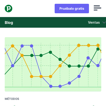
Pruébalo gratis
Blog
Ventas
Ventas
Marketing
Actualizaciones de Producto
Casos de estudio
Se abre en una nueva ventana
MÉTODOS