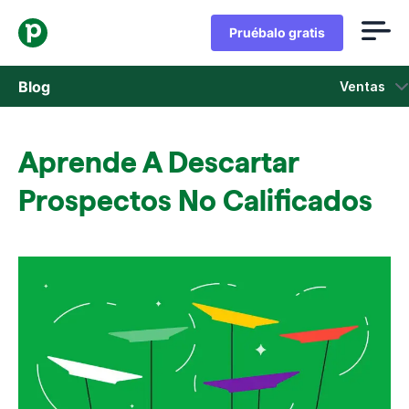
Pruébalo gratis
Blog
Ventas
Ventas
Aprende A Descartar
Marketing
Prospectos No Calificados
Actualizaciones de Producto
Casos de estudio
Se abre en una nueva ventana