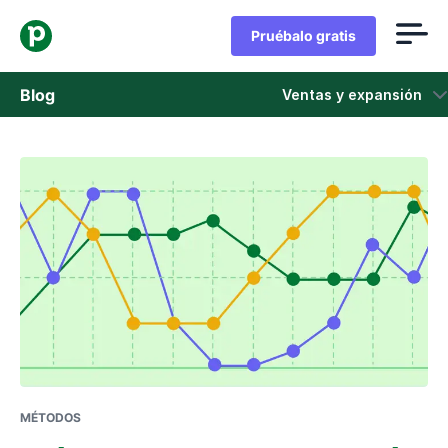
Pruébalo gratis
Blog
Ventas y expansión
Ventas
Marketing
Actualizaciones de Producto
Casos de estudio
Se abre en una nueva ventana
MÉTODOS